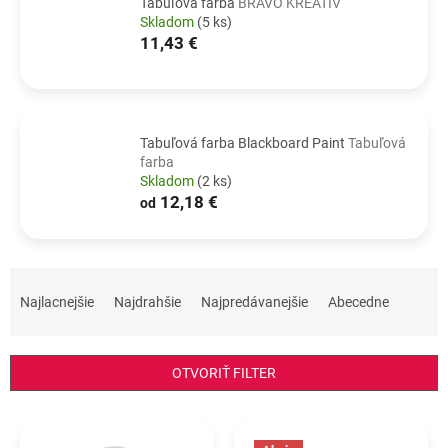
Tabuľová farba
BRAVO KREATIV
Skladom
(5 ks)
11,43 €
Tabuľová farba Blackboard Paint
Tabuľová
farba
Skladom
(2 ks)
12,18 €
od
R
a
Najlacnejšie
Najdrahšie
Najpredávanejšie
Abecedne
d
e
n
OTVORIŤ FILTER
i
e
V
p
ý