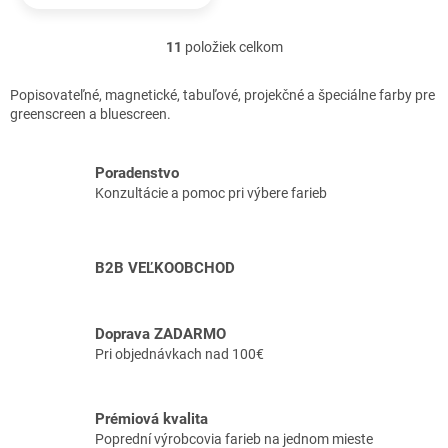
vlastnosťami, pre hladkú
povrchovú úpravu stien.
11
položiek celkom
O
Jednovrstvová
v
magnetická...
l
Popisovateľné, magnetické, tabuľové, projekčné a špeciálne farby pre
á
greenscreen a bluescreen.
d
a
c
Poradenstvo
i
Konzultácie a pomoc pri výbere farieb
e
p
r
v
B2B VEĽKOOBCHOD
k
y
v
Doprava ZADARMO
ý
Pri objednávkach nad 100€
p
i
s
u
Prémiová kvalita
Poprední výrobcovia farieb na jednom mieste