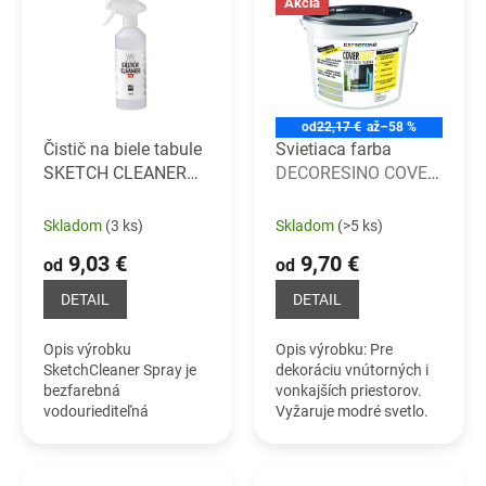
r
Akcia
p
o
i
d
s
u
p
k
r
t
od
22,17 €
až
–58 %
o
o
Čistič na biele tabule
Svietiaca farba
d
v
SKETCH CLEANER
DECORESINO COVER
u
Čistič pre
LIGHT
k
whiteboardové tabule
Skladom
(3 ks)
Skladom
(>5 ks)
t
o
9,03 €
9,70 €
od
od
v
DETAIL
DETAIL
Opis výrobku
Opis výrobku: Pre
SketchCleaner Spray je
dekoráciu vnútorných i
bezfarebná
vonkajších priestorov.
vodouriediteľná
Vyžaruje modré svetlo.
tekutina. Má
Revolučná technológia
charakteristickú arómu
umožňuje farbe
a je určený pre čistenie
absorbovať svetlo