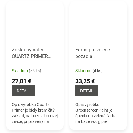
kove. Je popisovateľná
na stenové alebo
bežnými typmi kried a...
drevené povrchy.
Detailný popis nájdete...
Základný náter
Farba pre zelené
QUARTZ PRIMER
pozadia
Základný náter s
GREENSCREEN
kremičitým pieskom
PAINT
Farba pre
Skladom
(>5 ks)
Skladom
(4 ks)
zelené pozadia
27,01 €
33,25 €
DETAIL
DETAIL
Opis výrobku Quartz
Opis výrobku
Primer je biely kremičitý
GreenscreenPaint je
základ, na báze akrylovej
špecialna zelená farba
živice, pripravený na
na báze vody, pre
použitie. Je ideálny pre
vnútorné použitie. Je
spevnenie podkladu a
vyrobená na báze