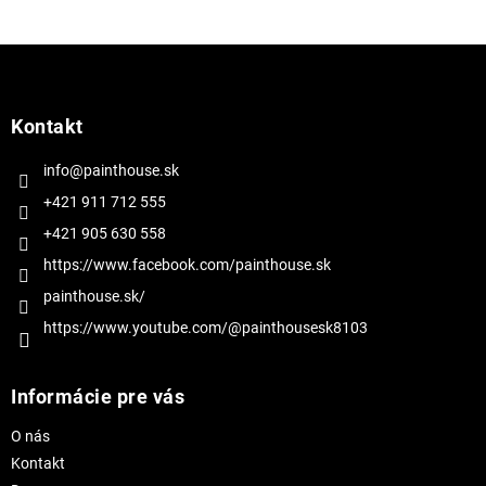
Z
á
p
ä
Kontakt
t
i
info@painthouse.sk
e
+421 911 712 555
+421 905 630 558
https://www.facebook.com/painthouse.sk
painthouse.sk/
https://www.youtube.com/@painthousesk8103
Informácie pre vás
O nás
Kontakt