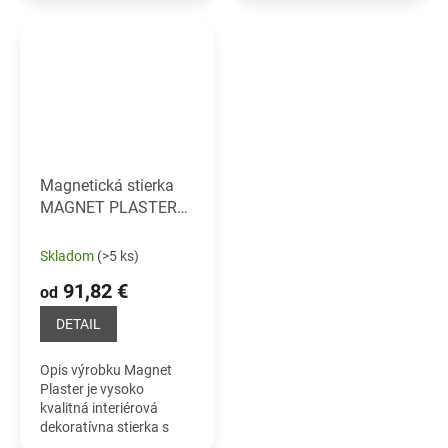
MagnetPaint obsahuje
polyuretánovo-akrylovej
(nehrdzavejúce) železné
disperzie. SketchPaint
častice, povrch natretý...
pretvára akýkoľvek
hladký povrch na...
Magnetická stierka
MAGNET PLASTER
Magnetická stierka
Skladom
(>5 ks)
91,82 €
od
DETAIL
Opis výrobku Magnet
Plaster je vysoko
kvalitná interiérová
dekoratívna stierka s
magnetickými