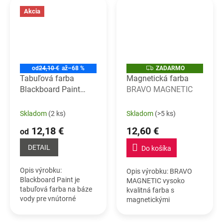
Upravené povrchy sú...
spolu s...
Akcia
Z
od
24,10 €
až
–68 %
ZADARMO
A
Tabuľová farba
Magnetická farba
D
Blackboard Paint
BRAVO MAGNETIC
A
R
Tabuľová farba
M
O
Skladom
(2 ks)
Skladom
(>5 ks)
12,18 €
12,60 €
od
DETAIL
Do košíka
Opis výrobku:
Opis výrobku: BRAVO
Blackboard Paint je
MAGNETIC vysoko
tabuľová farba na báze
kvalitná farba s
vody pre vnútorné
magnetickými
použitie na stenách,
vlastnosťami. Umožňuje
drevených povrchoch a
pripevnenie magnetov