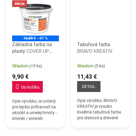
plôch upravených
(umelé i prírodné) a
Akcia
popisovateľnou farbou...
potom ho...
16,89 €
–41 %
Základná farba na
Tabuľová farba
plasty
COVER UP
BRAVO KREATIV
PRIMER
Skladom
(>5 ks)
Skladom
(5 ks)
9,90 €
11,43 €
DETAIL
Do košíka
Opis výrobku: BRAVO
Opis výrobku Je určený
KREATIV je vysoko
pre lepšiu priľnavosť na
kvalitná tabuľová farba
akrylát a umelej hmoty -
pre stenové a drevené
interiér / exteriér.
povrchy.Farba vytvára
Aplikuje sa pred náterom
odolný film, na ktorý je
COVERUP. Detailný
možné písať kriedou.
popis nájdete nižšie