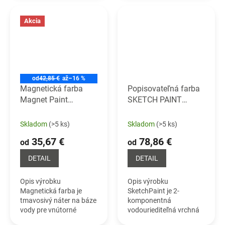
zlepšenie priľnavosti...
akrylovej živice,
pigmentov a prísad.
Akcia
Používa sa pri...
od
42,85 €
až
–16 %
Magnetická farba
Popisovateľná farba
Magnet Paint
SKETCH PAINT
Magnetická farba
Dvojzložková
popisovateľná farba
Skladom
(>5 ks)
Skladom
(>5 ks)
pre whiteboard
35,67 €
78,86 €
od
od
DETAIL
DETAIL
Opis výrobku
Opis výrobku
Magnetická farba je
SketchPaint je 2-
tmavosivý náter na báze
komponentná
vody pre vnútorné
vodouriediteľná vrchná
použitie. Pretože
farba na báze