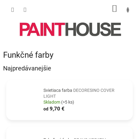
Prejsť
NÁKU
na
obsah
KOŠÍK
Funkčné farby
Najpredávanejšie
Svietiaca farba
DECORESINO COVER
LIGHT
Skladom
(>5 ks)
9,70 €
od