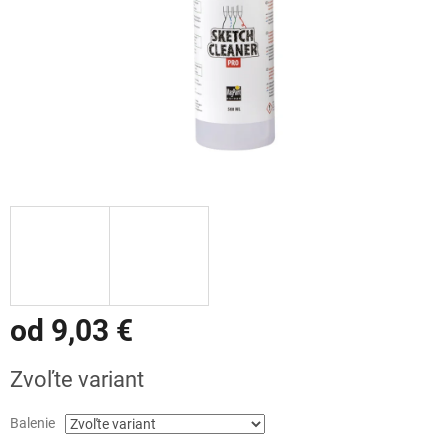
od
9,03 €
Jednotková
Zvoľte variant
cena:
Balenie