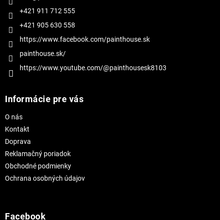
e
+421 911 712 555
+421 905 630 558
https://www.facebook.com/painthouse.sk
painthouse.sk/
https://www.youtube.com/@painthousesk8103
Informácie pre vás
O nás
Kontakt
Doprava
Reklamačný poriadok
Obchodné podmienky
Ochrana osobných údajov
Facebook