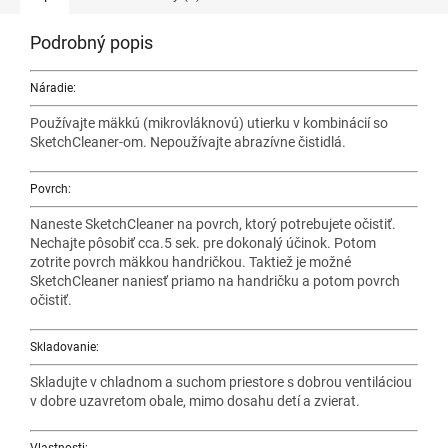
Podrobný popis
Náradie:
Používajte mäkkú (mikrovláknovú) utierku v kombinácií so
SketchCleaner-om. Nepoužívajte abrazívne čistidlá.
Povrch:
Naneste SketchCleaner na povrch, ktorý potrebujete očistiť.
Nechajte pôsobiť cca.5 sek. pre dokonalý účinok. Potom
zotrite povrch mäkkou handričkou. Taktiež je možné
SketchCleaner naniesť priamo na handričku a potom povrch
očistiť.
Skladovanie:
Skladujte v chladnom a suchom priestore s dobrou ventiláciou
v dobre uzavretom obale, mimo dosahu detí a zvierat.
Vlastnosti: