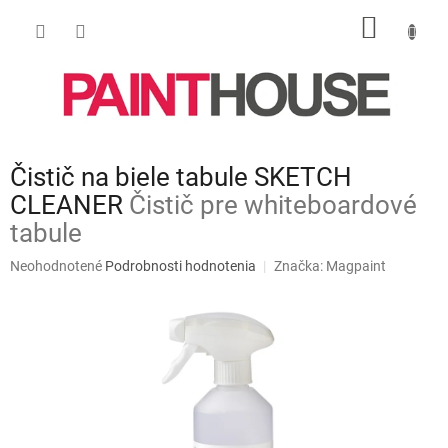
Prejsť
NÁKU
na
obsah
KOŠÍK
Čistič na biele tabule SKETCH
CLEANER
Čistič pre whiteboardové
tabule
Priemerné
Neohodnotené
Podrobnosti hodnotenia
Značka:
Magpaint
hodnotenie
produktu
je
0,0
z
5
hviezdičiek.