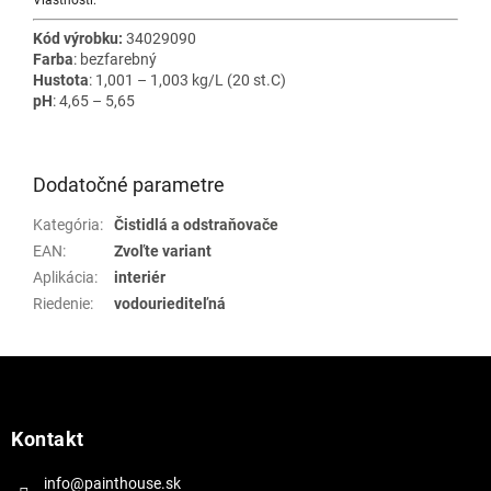
Kód výrobku:
34029090
Farba
: bezfarebný
Hustota
: 1,001 – 1,003 kg/L (20 st.C)
pH
: 4,65 – 5,65
Dodatočné parametre
Kategória
:
Čistidlá a odstraňovače
EAN
:
Zvoľte variant
Aplikácia
:
interiér
Riedenie
:
vodouriediteľná
Z
á
p
ä
Kontakt
t
i
info@painthouse.sk