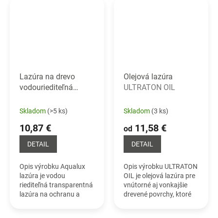
pod. Ako hlavná
účely nie je...
surovina pre...
Lazúra na drevo
Olejová lazúra
vodouriediteľná
ULTRATON OIL
AQUALUX LAZÚRA
Skladom
(>5 ks)
Skladom
(3 ks)
10,87 €
11,58 €
od
DETAIL
DETAIL
Opis výrobku Aqualux
Opis výrobku ULTRATON
lazúra je vodou
OIL je olejová lazúra pre
riediteľná transparentná
vnútorné aj vonkajšie
lazúra na ochranu a
drevené povrchy, ktoré
dekoráciu dreva.
nie sú rozmerovo
Obsahuje vysoko
stabilné. Ideálny náter