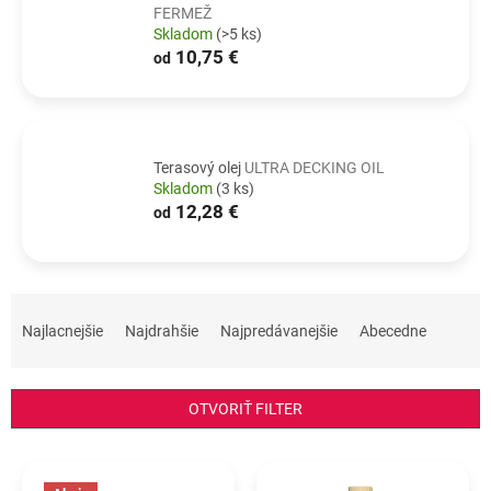
FERMEŽ
Skladom
(>5 ks)
10,75 €
od
Terasový olej
ULTRA DECKING OIL
Skladom
(3 ks)
12,28 €
od
R
a
Najlacnejšie
Najdrahšie
Najpredávanejšie
Abecedne
d
e
n
OTVORIŤ FILTER
i
e
V
p
ý