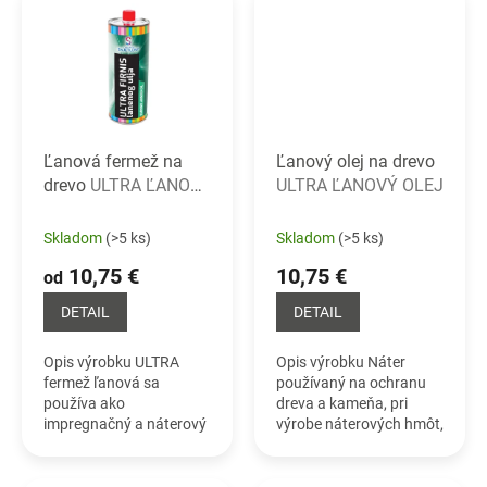
vysoko kvalitného
Videonávod Detailný
alkydového...
popis nájdete...
Ľanová fermež na
Ľanový olej na drevo
drevo
ULTRA ĽANOVÁ
ULTRA ĽANOVÝ OLEJ
FERMEŽ
Skladom
(>5 ks)
Skladom
(>5 ks)
10,75 €
10,75 €
od
DETAIL
DETAIL
Opis výrobku ULTRA
Opis výrobku Náter
fermež ľanová sa
používaný na ochranu
používa ako
dreva a kameňa, pri
impregnačný a náterový
výrobe náterových hmôt,
prostriedok na drevo,
maziva, mydla apod.
ako pojivo pri výrobe
Použitie na kozmetické,
iných náterových hmôt a
lekárske a potravinárske