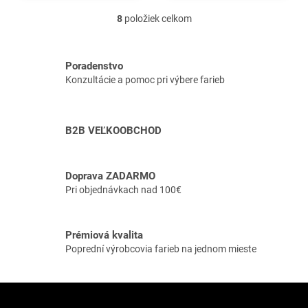
dreva si zachová
pre ochranu vonkajších
8
položiek celkom
O
prírodný vzhľad a...
drevených terasových
v
povrchov....
l
á
Poradenstvo
d
Konzultácie a pomoc pri výbere farieb
a
c
i
e
B2B VEĽKOOBCHOD
p
r
v
Doprava ZADARMO
k
Pri objednávkach nad 100€
y
v
ý
p
Prémiová kvalita
i
Poprední výrobcovia farieb na jednom mieste
s
u
Z
á