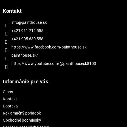
p
ä
Kontakt
t
i
info@painthouse.sk
e
+421 911 712 555
+421 905 630 558
https://www.facebook.com/painthouse.sk
painthouse.sk/
https://www.youtube.com/@painthousesk8103
Informácie pre vás
O nás
Kontakt
Doprava
Reklamačný poriadok
Obchodné podmienky