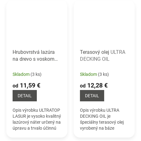
kvalitné suroviny a
pre ochranu oplotení,
svetlostále pigmenty.
dreveného...
Detailný...
Hrubovrstvá lazúra
Terasový olej
ULTRA
na drevo s voskom
DECKING OIL
ULTRATOP LASUR
Skladom
(3 ks)
Skladom
(3 ks)
11,59 €
12,28 €
od
od
DETAIL
DETAIL
Opis výrobku ULTRATOP
Opis výrobku ULTRA
LASUR je vysoko kvalitný
DECKING OIL je
lazúrový náter určený na
špeciálny terasový olej
úpravu a trvalo účinnú
vyrobený na báze
ochranu všetkých
prírodného oleja a
druhov dreva. Povrch
vosku. Výrobok určený