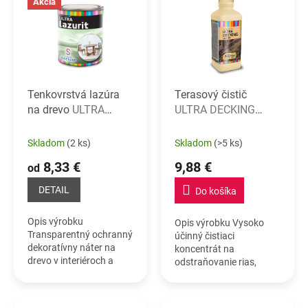
r
Akcia
p
o
i
d
s
u
p
k
r
t
o
o
Tenkovrstvá lazúra
Terasový čistič
d
v
na drevo
ULTRA
ULTRA DECKING
u
LAZURIT
CLEANER
k
Skladom
(2 ks)
Skladom
(>5 ks)
t
o
8,33 €
9,88 €
od
v
DETAIL
Do košíka
Opis výrobku
Opis výrobku Vysoko
Transparentný ochranný
účinný čistiaci
dekoratívny náter na
koncentrát na
drevo v interiéroch a
odstraňovanie rias,
exteriéroch. Tenkovrstvá
machov a príznakov
lazúra na drevo,
plesní z drevených, ale aj
vyrobená na báze
iných povrchov.