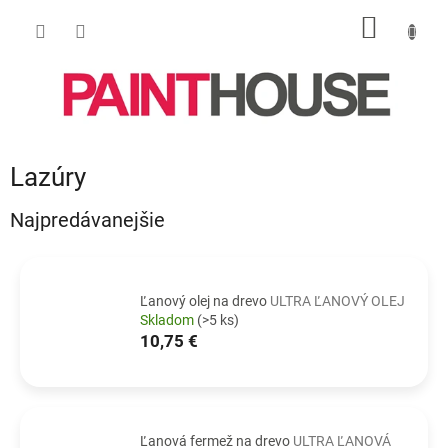
Prejsť
NÁKU
na
obsah
KOŠÍK
Lazúry
Najpredávanejšie
Ľanový olej na drevo
ULTRA ĽANOVÝ OLEJ
Skladom
(>5 ks)
10,75 €
Ľanová fermež na drevo
ULTRA ĽANOVÁ