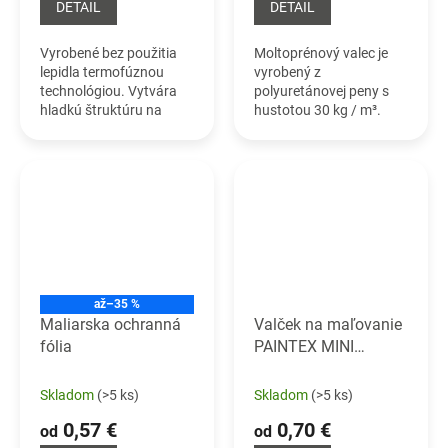
DETAIL
DETAIL
Vyrobené bez použitia
Moltoprénový valec je
lepidla termofúznou
vyrobený z
technológiou. Vytvára
polyuretánovej peny s
hladkú štruktúru na
hustotou 30 kg / m³.
lakovanom povrchu.
Používa sa na
maľovanie vodou
riediteľnými a akrylovými
farbami a lakmi.
až
–35 %
Maliarska ochranná
Valček na maľovanie
fólia
PAINTEX MINI
Špičkový neprskajúci
maliarsky valček
Skladom
(>5 ks)
Skladom
(>5 ks)
MINI
0,57 €
0,70 €
od
od