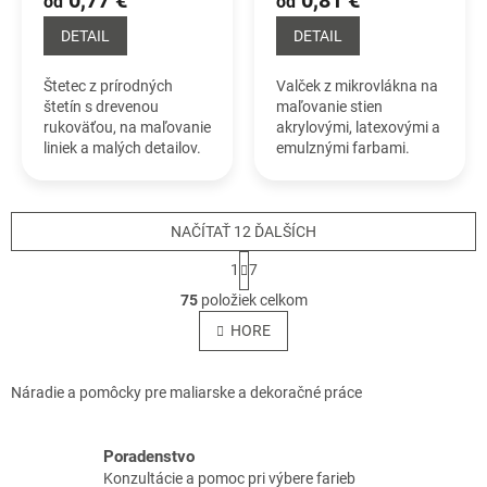
od
od
DETAIL
DETAIL
Štetec z prírodných
Valček z mikrovlákna na
štetín s drevenou
maľovanie stien
rukoväťou, na maľovanie
akrylovými, latexovými a
liniek a malých detailov.
emulznými farbami.
Valček pri lakovaní
nestrieka Materiál je po
stranách strojne
zrážaný. Rovnomerne...
NAČÍTAŤ 12 ĎALŠÍCH
S
1
7
t
O
r
75
položiek celkom
v
á
l
HORE
n
á
k
o
d
v
a
Náradie a pomôcky pre maliarske a dekoračné práce
a
c
n
i
i
e
Poradenstvo
e
p
Konzultácie a pomoc pri výbere farieb