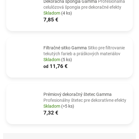
Dekoračná špongia Gamma
Profesionálna
celulózová špongia pre dekoračné efekty
Skladom
(4 ks)
7,85 €
Filtračné sitko Gamma
Sitko pre filtrovanie
tekutých farieb a práškových materiálov
Skladom
(5 ks)
11,76 €
od
Prémiový dekoračný štetec Gamma
Profesionálny štetec pre dekoratívne efekty
Skladom
(>5 ks)
7,32 €
R