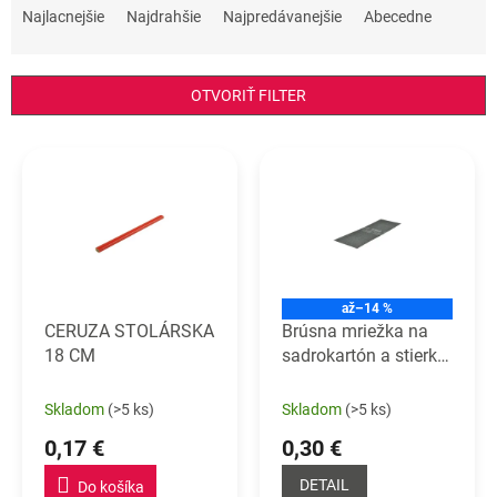
a
Najlacnejšie
Najdrahšie
Najpredávanejšie
Abecedne
d
e
n
OTVORIŤ FILTER
i
e
V
p
ý
r
p
o
i
d
s
u
p
k
r
t
až
–14 %
o
o
CERUZA STOLÁRSKA
Brúsna mriežka na
d
v
18 CM
sadrokartón a stierky
u
Mriežka pre brúsenie
k
sádrokartónu a
Skladom
(>5 ks)
Skladom
(>5 ks)
t
stierky
o
0,17 €
0,30 €
v
DETAIL
Do košíka