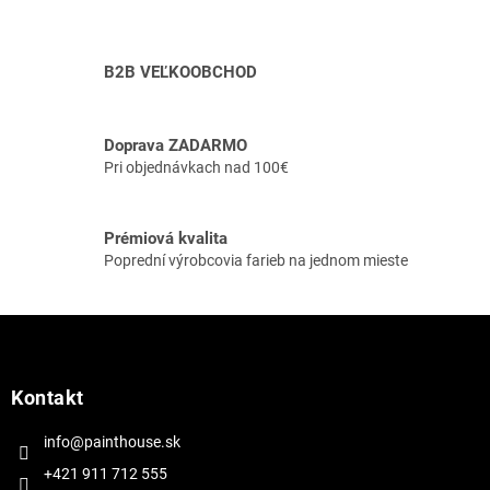
r
v
k
y
B2B VEĽKOOBCHOD
v
ý
p
Doprava ZADARMO
i
Pri objednávkach nad 100€
s
u
Prémiová kvalita
Poprední výrobcovia farieb na jednom mieste
Z
á
p
ä
Kontakt
t
i
info@painthouse.sk
e
+421 911 712 555