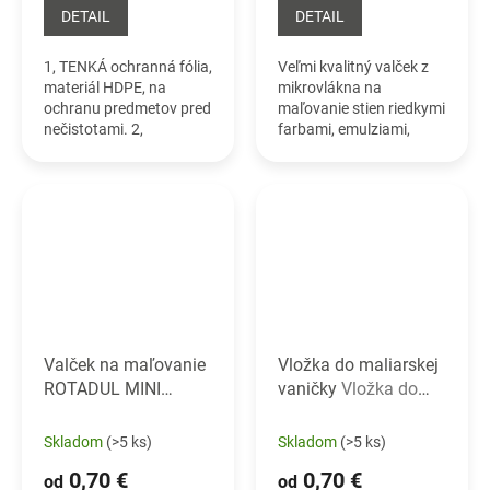
DETAIL
DETAIL
1, TENKÁ ochranná fólia,
Veľmi kvalitný valček z
materiál HDPE, na
mikrovlákna na
ochranu predmetov pred
maľovanie stien riedkymi
nečistotami. 2,
farbami, emulziami,
STREDNÁ štandardná
lazúrami, moridlami,
ochranná fólia, materiál
akrylovými farbami, pri
LDPE, regranulát, na
maľovaní takmer
ochranu pred
nestrieka a farbu
nečistotami,...
rovnomerne...
Valček na maľovanie
Vložka do maliarskej
ROTADUL MINI
vaničky
Vložka do
Maliarsky valček pre
maliarskej vaničky
husté farby
Skladom
(>5 ks)
Skladom
(>5 ks)
0,70 €
0,70 €
od
od