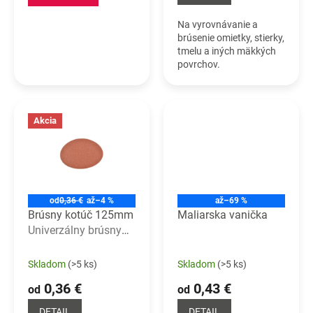
Na vyrovnávanie a
brúsenie omietky, stierky,
tmelu a iných mäkkých
povrchov.
Akcia
od
0,36 €
až
–4 %
až
–69 %
Brúsny kotúč 125mm
Maliarska vanička
Univerzálny brúsny
kotúč
Skladom
(>5 ks)
Skladom
(>5 ks)
0,36 €
0,43 €
od
od
DETAIL
DETAIL