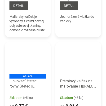
DETAIL
DETAIL
Maliarsky valček je
Jednorázová vložka do
vyrobený z veľmi pevnej
vaničky
polyesterovej tkaniny,
dokonale roznáša husté
interiérové farby. Po
nedávnych testoch
môžeme tento valček
odporučiť na
keramické...
až
–4 %
Linkovací štetec
Prémiový valček na
rovný
Štetec s
maľovanie FIBRALON
drevenou rúčkou pre
MINI
Prémiový
maľovanie detailov.
maliarsky valček
Skladom
(>5 ks)
Skladom
(>5 ks)
0,77 €
0,81 €