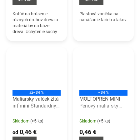
Kotúč na brúsenie
Plastová vanička na
rôznych druhov dreva a
nanášanie farieb a lakov.
materiálov na báze
dreva. Uchytenie suchý
zips.
až
–34 %
–34 %
Maliarsky valček žltá
MOLTOPREN MINI
niť mini
Štandardný
Penový maliarsky
maliarsky valček na
valček MINI
polyakrylové tkaniny.
Skladom
(>5 ks)
Skladom
(>5 ks)
0,46 €
0,46 €
od