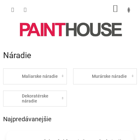
Prejsť
NÁKU
na
obsah
KOŠÍK
Náradie
Maliarske náradie
Murárske náradie
Dekoratérske
náradie
Najpredávanejšie