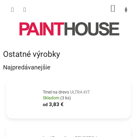
Prejsť
NÁKU
na
obsah
KOŠÍK
Ostatné výrobky
Najpredávanejšie
Tmel na drevo
ULTRA KIT
Skladom
(3 ks)
3,83 €
od