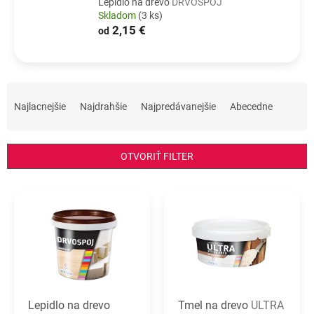
Lepidlo na drevo
DRVOSPOJ
Skladom
(3 ks)
2,15 €
od
R
a
Najlacnejšie
Najdrahšie
Najpredávanejšie
Abecedne
d
e
n
OTVORIŤ FILTER
i
e
V
p
ý
r
p
o
i
d
s
u
p
k
r
t
o
o
Lepidlo na drevo
Tmel na drevo
ULTRA
d