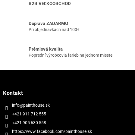
e
B2B VEĽKOOBCHOD
p
r
v
Doprava ZADARMO
k
Pri objednávkach nad 100€
y
v
ý
p
Prémiová kvalita
i
Poprední výrobcovia farieb na jednom mieste
s
u
Z
á
p
ä
Kontakt
t
i
info@painthouse.sk
e
+421 911 712 555
+421 905 630 558
https://www.facebook.com/painthouse.sk