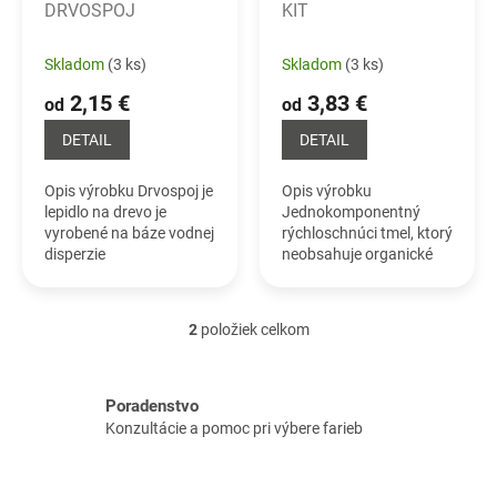
v
DRVOSPOJ
KIT
u
k
Skladom
(3 ks)
Skladom
(3 ks)
t
o
2,15 €
3,83 €
od
od
v
DETAIL
DETAIL
Opis výrobku Drvospoj je
Opis výrobku
lepidlo na drevo je
Jednokomponentný
vyrobené na báze vodnej
rýchloschnúci tmel, ktorý
disperzie
neobsahuje organické
polyvinylacetátu.
rozpúšťadlá. Detailný
Detailný popis nájdete
popis nájdete nižšie
nižšie spolu s
spolu s technickým
2
položiek celkom
O
technickým listom
listom
v
l
á
Poradenstvo
d
Konzultácie a pomoc pri výbere farieb
a
c
i