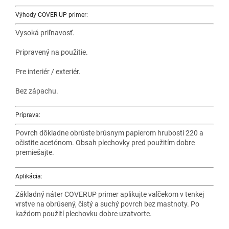
Výhody COVER UP primer:
Vysoká priľnavosť.
Pripravený na použitie.
Pre interiér / exteriér.
Bez zápachu.
Príprava:
Povrch dôkladne obrúste brúsnym papierom hrubosti 220 a
očistite acetónom. Obsah plechovky pred použitím dobre
premiešajte.
Aplikácia:
Základný náter COVERUP primer aplikujte valčekom v tenkej
vrstve na obrúsený, čistý a suchý povrch bez mastnoty. Po
každom použití plechovku dobre uzatvorte.