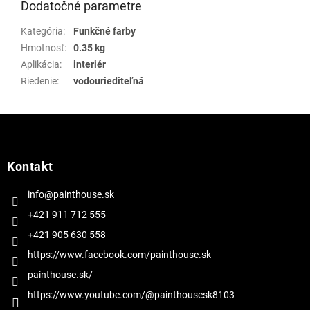
Dodatočné parametre
Kategória
:
Funkčné farby
Hmotnosť
:
0.35 kg
Aplikácia
:
interiér
Riedenie
:
vodouriediteľná
Z
á
p
ä
Kontakt
t
i
info@painthouse.sk
e
+421 911 712 555
+421 905 630 558
https://www.facebook.com/painthouse.sk
painthouse.sk/
https://www.youtube.com/@painthousesk8103