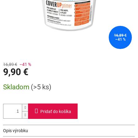
16,89 €
–41 %
16,89 €
–41 %
9,90 €
Jednotková
Skladom
(>5 ks)
cena:
Pridať do košíka
Opis výrobku