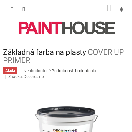
Prejsť
NÁKU
na
obsah
KOŠÍK
Základná farba na plasty
COVER UP
PRIMER
Priemerné
Neohodnotené
Podrobnosti hodnotenia
Akcia
hodnotenie
Značka:
Decoresino
produktu
je
0,0
z
5
hviezdičiek.