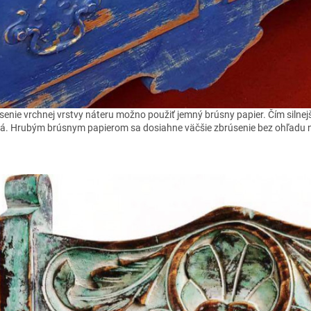
enie vrchnej vrstvy náteru možno použiť jemný brúsny papier. Čím silnejši
á. Hrubým brúsnym papierom sa dosiahne väčšie zbrúsenie bez ohľadu na