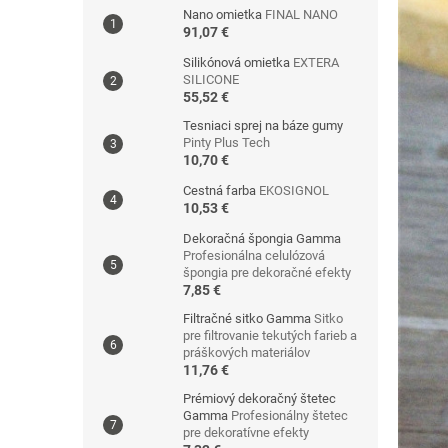
Nano omietka
FINAL NANO
91,07 €
Silikónová omietka
EXTERA
SILICONE
55,52 €
Tesniaci sprej na báze gumy
Pinty Plus Tech
10,70 €
Cestná farba
EKOSIGNOL
10,53 €
Dekoračná špongia Gamma
Profesionálna celulózová
špongia pre dekoračné efekty
7,85 €
Filtračné sitko Gamma
Sitko
pre filtrovanie tekutých farieb a
práškových materiálov
11,76 €
Prémiový dekoračný štetec
Gamma
Profesionálny štetec
pre dekoratívne efekty