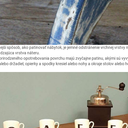
jší spôsob, ako patinovať nábytok, je jemné odstránenie vrchnej vrstvy ná
dzajúca vrstva náteru.
prirodzeného opotrebovania povrchu majú zvyčajne patinu, akými sú vyvýše
alebo držadiel, opierky a spodky kresiel alebo nohy a okraje stolov alebo ho