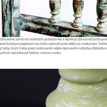
zbrúsenia závisí od osobných požiadaviek a lepšie je zbrusovať postupne
anie brúsnym papierom sa môže vykonať pred alebo po voskovaní. Patin
ej farby, ktorý treba pred voskovaním alebo lakovaním nábytku dôkladne o
o potom navoskovať tenkou vrstvou vosku.