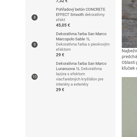
7,32 €
Pohľadový betón CONCRETE
EFFECT Smooth
dekoratívny
efekt
45,05 €
Dekoratívna farba San Marco
Marcopolo Sable 1L
Dekoratívna farba s pieskovým
efektom
Najbežne
29 €
predchá
Oblasti 
Dekoratívna farba San Marco
kľučiek 
Lunanuova 1L
Dekoratívna
lazúra s efektom
viacfarebných kryštálov pre
interiéry a exteriéry
29 €