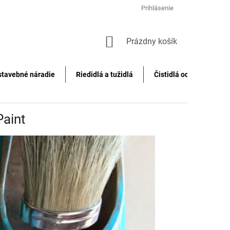
Prihlásenie
NÁKUPNÝ
Prázdny košík
KOŠÍK
stavebné náradie
Riedidlá a tužidlá
Čistidlá odstraňovače f
Paint