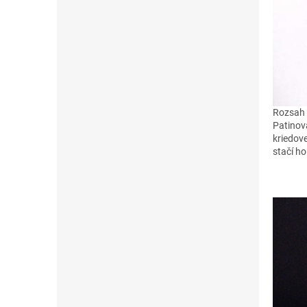
Rozsah 
Patinov
kriedov
stačí h