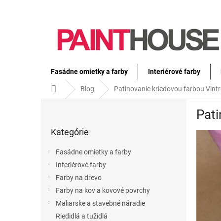
Prejsť
na
obsah
Fasádne omietky a farby
Interiérové farby
Domov
Blog
Patinovanie kriedovou farbou Vintr
B
Pati
o
Preskočiť
č
Kategórie
kategórie
n
ý
Fasádne omietky a farby
p
Interiérové farby
a
Farby na drevo
n
e
Farby na kov a kovové povrchy
l
Maliarske a stavebné náradie
Riedidlá a tužidlá