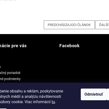
PREDCHÁDZAJÚCI ČLÁNOK
ĎALŠÍ
mácie pre vás
Facebook
a
čný poriadok
né podmienky
 osobných údajov
benie obsahu a reklám, poskytovanie
Odmietnuť
álnych médií a analýzu návštevnosti
úbory cookie. Viac informácií
tu
.