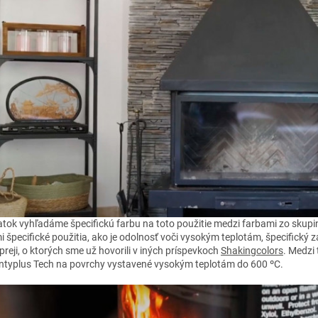
atok vyhľadáme špecifickú farbu na toto použitie medzi farbami zo skupin
i špecifické použitia, ako je odolnosť voči vysokým teplotám, špecifický z
spreji, o ktorých sme už hovorili v iných príspevkoch
Shakingcolors
. Medzi
Pintyplus Tech na povrchy vystavené vysokým teplotám do 600 ºC.