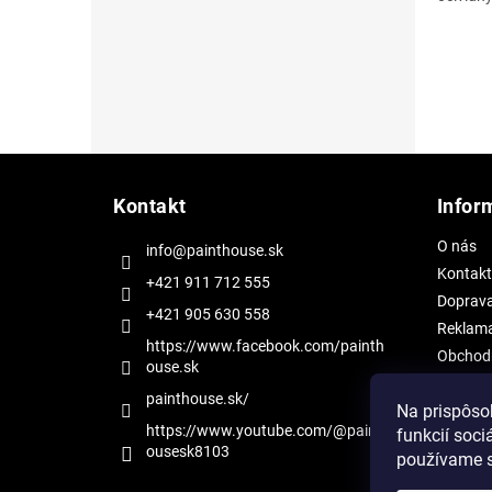
Z
á
Kontakt
Infor
p
ä
O nás
info@painthouse.sk
t
Kontakt
i
+421 911 712 555
Doprav
e
+421 905 630 558
Reklama
https://www.facebook.com/painth
Obchod
ouse.sk
Ochrana
painthouse.sk/
Na prispôso
https://www.youtube.com/@painth
funkcií soci
ousesk8103
používame s