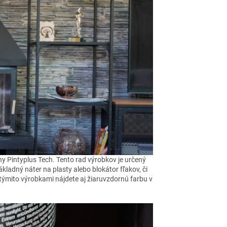
y Pintyplus Tech. Tento rad výrobkov je určený
ákladný náter na plasty alebo blokátor fľakov, či
 týmito výrobkami nájdete aj žiaruvzdornú farbu v