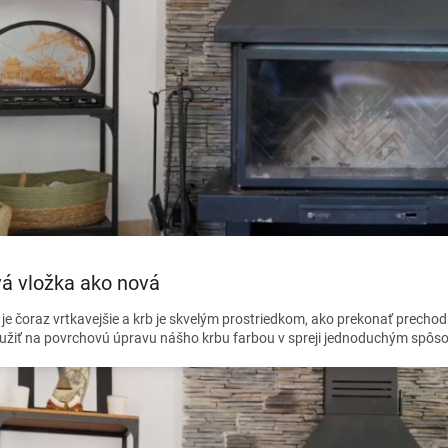
á vložka ako nová
je čoraz vrtkavejšie a krb je skvelým prostriedkom, ako prekonať prechod
oužiť na povrchovú úpravu nášho krbu farbou v spreji jednoduchým spô