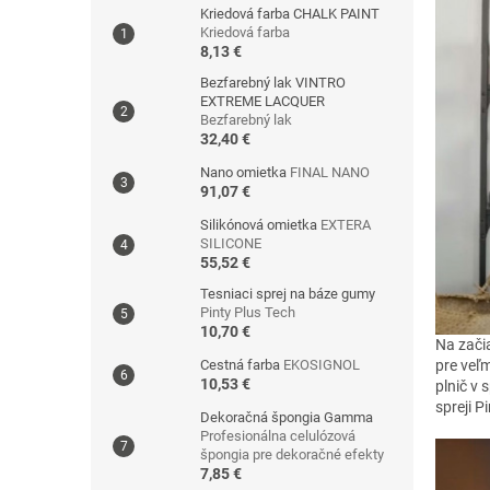
Kriedová farba CHALK PAINT
Kriedová farba
8,13 €
Bezfarebný lak VINTRO
EXTREME LACQUER
Bezfarebný lak
32,40 €
Nano omietka
FINAL NANO
91,07 €
Silikónová omietka
EXTERA
SILICONE
55,52 €
Tesniaci sprej na báze gumy
Pinty Plus Tech
10,70 €
Na zači
Cestná farba
EKOSIGNOL
pre veľm
10,53 €
plnič v 
spreji 
Dekoračná špongia Gamma
Profesionálna celulózová
špongia pre dekoračné efekty
7,85 €