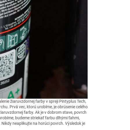
ie žiaruvzdornej farby v spreji Pintyplus Tech,
hu. Prvá vec, ktorú urobíme, je obrúsenie celého
žiaruvzdornej farby. Ak je v dobrom stave, povrch
urobíme, budeme striekať farbu dlhými ťahmi,
 Nikdy neaplikujte na horúci povrch. Výsledok je