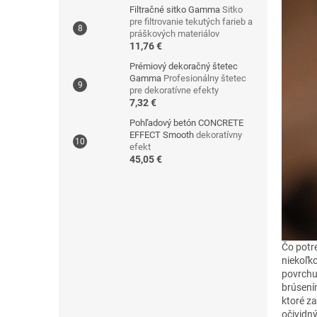
Filtračné sitko Gamma
Sitko
pre filtrovanie tekutých farieb a
práškových materiálov
11,76 €
Prémiový dekoračný štetec
Gamma
Profesionálny štetec
pre dekoratívne efekty
7,32 €
Pohľadový betón CONCRETE
EFFECT Smooth
dekoratívny
efekt
45,05 €
Čo potr
niekoľk
povrchu.
brúsení
ktoré za
očividný