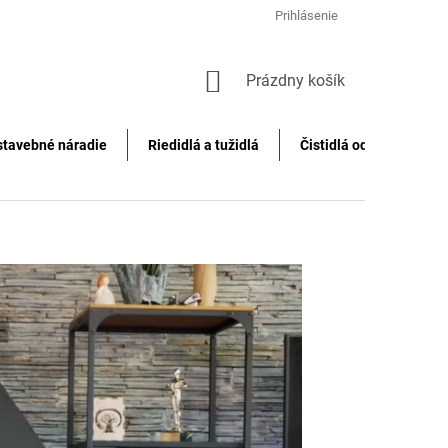
Prihlásenie
NÁKUPNÝ
Prázdny košík
KOŠÍK
stavebné náradie
Riedidlá a tužidlá
Čistidlá odstraňovače f