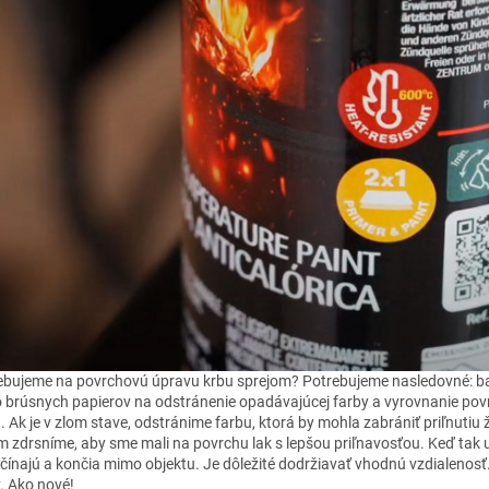
ebujeme na povrchovú úpravu krbu sprejom? Potrebujeme nasledovné: balen
o brúsnych papierov na odstránenie opadávajúcej farby a vyrovnanie povrc
 Ak je v zlom stave, odstránime farbu, ktorá by mohla zabrániť priľnutiu 
m zdrsníme, aby sme mali na povrchu lak s lepšou priľnavosťou. Keď tak 
čínajú a končia mimo objektu. Je dôležité dodržiavať vhodnú vzdialenosť.
. Ako nové!