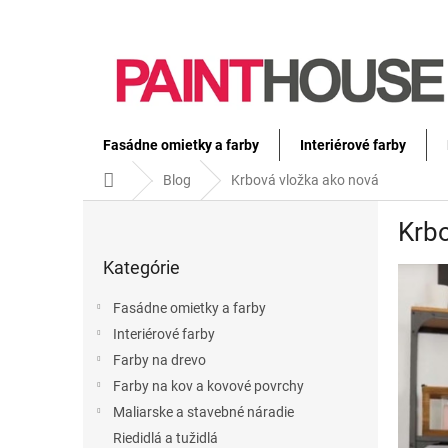
Prejsť
na
obsah
Fasádne omietky a farby
Interiérové farby
Domov
Blog
Krbová vložka ako nová
B
Krbo
o
Preskočiť
č
Kategórie
kategórie
n
ý
Fasádne omietky a farby
p
Interiérové farby
a
Farby na drevo
n
e
Farby na kov a kovové povrchy
l
Maliarske a stavebné náradie
Riedidlá a tužidlá