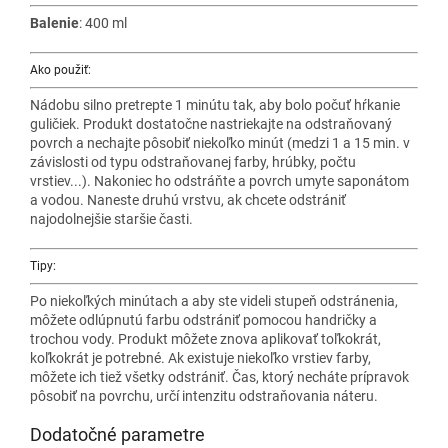
Balenie
: 400 ml
Ako použiť:
Nádobu silno pretrepte 1 minútu tak, aby bolo počuť hŕkanie
guličiek. Produkt dostatočne nastriekajte na odstraňovaný
povrch a nechajte pôsobiť niekoľko minút (medzi 1 a 15 min. v
závislosti od typu odstraňovanej farby, hrúbky, počtu
vrstiev...). Nakoniec ho odstráňte a povrch umyte saponátom
a vodou. Naneste druhú vrstvu, ak chcete odstrániť
najodolnejšie staršie časti.
Tipy:
Po niekoľkých minútach a aby ste videli stupeň odstránenia,
môžete odlúpnutú farbu odstrániť pomocou handričky a
trochou vody. Produkt môžete znova aplikovať toľkokrát,
koľkokrát je potrebné. Ak existuje niekoľko vrstiev farby,
môžete ich tiež všetky odstrániť. Čas, ktorý necháte prípravok
pôsobiť na povrchu, určí intenzitu odstraňovania náteru.
Dodatočné parametre