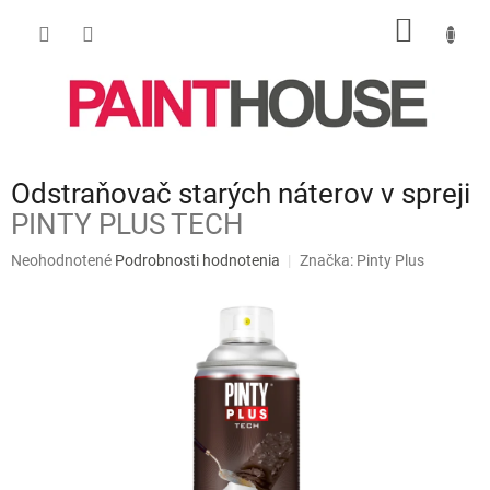
Prejsť
NÁKU
na
obsah
KOŠÍK
Odstraňovač starých náterov v spreji
PINTY PLUS TECH
Priemerné
Neohodnotené
Podrobnosti hodnotenia
Značka:
Pinty Plus
hodnotenie
produktu
je
0,0
z
5
hviezdičiek.