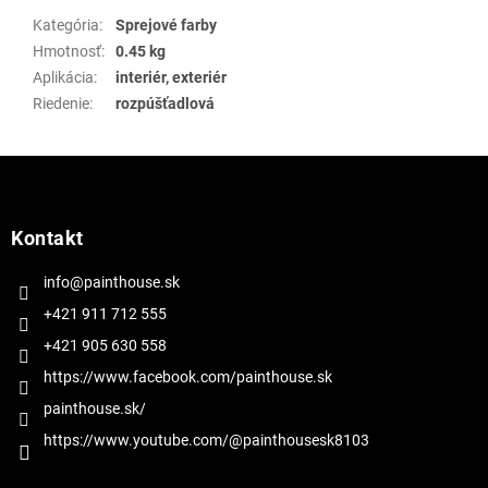
Kategória
:
Sprejové farby
Hmotnosť
:
0.45 kg
Aplikácia
:
interiér, exteriér
Riedenie
:
rozpúšťadlová
Z
á
p
ä
Kontakt
t
i
info@painthouse.sk
e
+421 911 712 555
+421 905 630 558
https://www.facebook.com/painthouse.sk
painthouse.sk/
https://www.youtube.com/@painthousesk8103