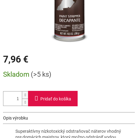
7,96 €
Jednotková
Skladom
(>5 ks)
cena:
Pridať do košíka
Opis výrobku
Superaktívny nízkotoxický odstraňovač náterov vhodný
pre domácich majstrov, ktorý možno odstrániť vodou.