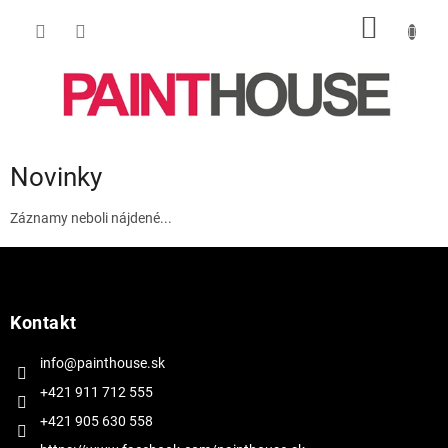
Prejsť
NÁKU
na
obsah
KOŠÍK
Novinky
Záznamy neboli nájdené...
Z
á
p
ä
Kontakt
t
i
info@painthouse.sk
e
+421 911 712 555
+421 905 630 558