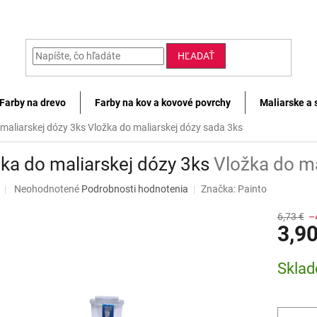
HĽADAŤ
Farby na drevo
Farby na kov a kovové povrchy
Maliarske a 
 maliarskej dózy 3ks
Vložka do maliarskej dózy sada 3ks
ka do maliarskej dózy 3ks
Vložka do ma
Priemerné
Neohodnotené
Podrobnosti hodnotenia
Značka:
Painto
hodnotenie
produktu
6,73 €
–
3,90
je
0,0
z
Jednotk
Skla
5
cena:
hviezdičiek.