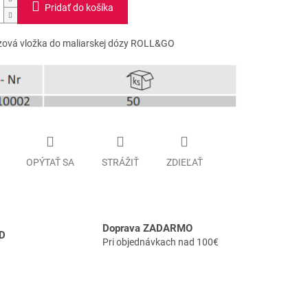
Pridať do košíka
ová vložka do maliarskej dózy ROLL&GO
OPÝTAŤ SA
STRÁŽIŤ
ZDIEĽAŤ
Doprava ZADARMO
D
Pri objednávkach nad 100€