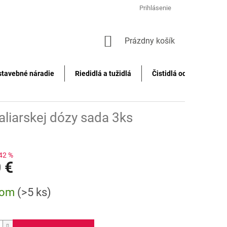
Prihlásenie
NÁKUPNÝ
Prázdny košík
KOŠÍK
stavebné náradie
Riedidlá a tužidlá
Čistidlá odstraňovače f
liarskej dózy sada 3ks
42 %
 €
ová
dom
(>5 ks)