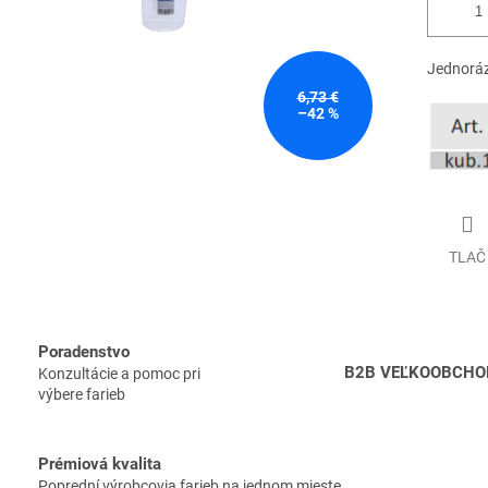
Jednoráz
6,73 €
–42 %
TLAČ
Poradenstvo
B2B VEĽKOOBCHO
Konzultácie a pomoc pri
výbere farieb
Prémiová kvalita
Poprední výrobcovia farieb na jednom mieste