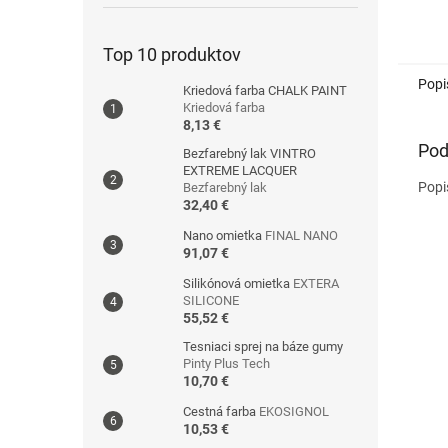
Top 10 produktov
Popi
Kriedová farba CHALK PAINT
Kriedová farba
8,13 €
Pod
Bezfarebný lak VINTRO
EXTREME LACQUER
Popi
Bezfarebný lak
32,40 €
Nano omietka
FINAL NANO
91,07 €
Silikónová omietka
EXTERA
SILICONE
55,52 €
Tesniaci sprej na báze gumy
Pinty Plus Tech
10,70 €
Cestná farba
EKOSIGNOL
10,53 €