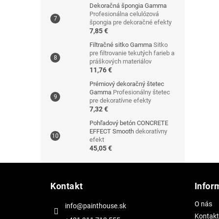
Dekoračná špongia Gamma
Profesionálna celulózová
špongia pre dekoračné efekty
7,85 €
Filtračné sitko Gamma
Sitko
pre filtrovanie tekutých farieb a
práškových materiálov
11,76 €
Prémiový dekoračný štetec
Gamma
Profesionálny štetec
pre dekoratívne efekty
7,32 €
Pohľadový betón CONCRETE
EFFECT Smooth
dekoratívny
efekt
45,05 €
Z
á
Kontakt
Infor
p
ä
O nás
info@painthouse.sk
t
Kontakt