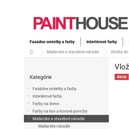
Prejsť
na
obsah
Fasádne omietky a farby
Interiérové farby
Domov
Maliarske a stavebné náradie
Vložka do
B
Vlož
o
Preskočiť
č
Kategórie
kategórie
Akcia
n
ý
Fasádne omietky a farby
p
Interiérové farby
a
Farby na drevo
n
e
Farby na kov a kovové povrchy
l
Maliarske a stavebné náradie
Maliarske náradie