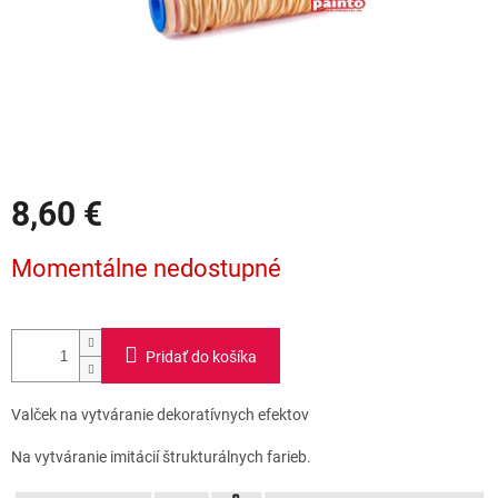
8,60 €
Jednotková
Momentálne nedostupné
cena:
Pridať do košíka
Valček na vytváranie dekoratívnych efektov
Na vytváranie imitácií štrukturálnych farieb.