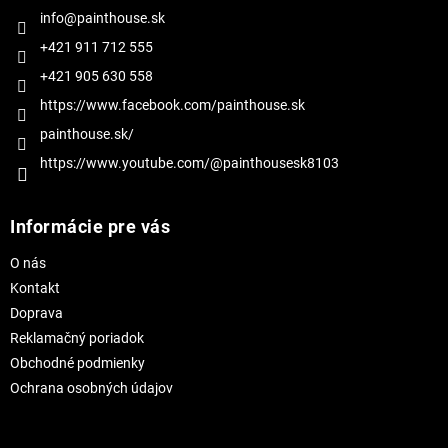
i
info@painthouse.sk
e
+421 911 712 555
+421 905 630 558
https://www.facebook.com/painthouse.sk
painthouse.sk/
https://www.youtube.com/@painthousesk8103
Informácie pre vás
O nás
Kontakt
Doprava
Reklamačný poriadok
Obchodné podmienky
Ochrana osobných údajov