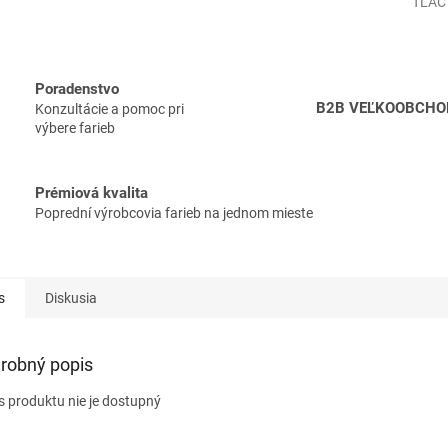
TLAČ
Poradenstvo
B2B VEĽKOOBCHO
Konzultácie a pomoc pri
výbere farieb
Prémiová kvalita
Poprední výrobcovia farieb na jednom mieste
s
Diskusia
robný popis
s produktu nie je dostupný