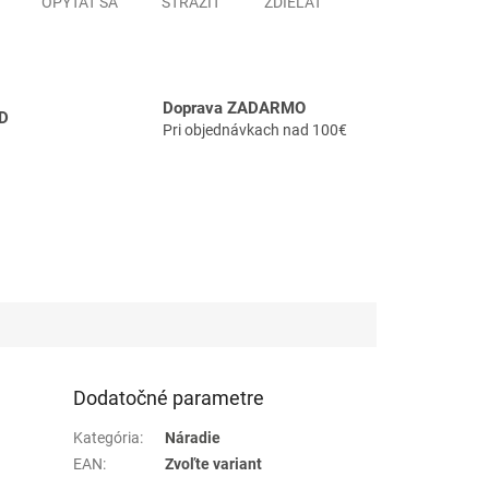
OPÝTAŤ SA
STRÁŽIŤ
ZDIEĽAŤ
Doprava ZADARMO
D
Pri objednávkach nad 100€
Dodatočné parametre
Kategória
:
Náradie
EAN
:
Zvoľte variant