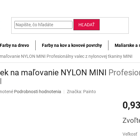
HĽADAŤ
Farby na drevo
Farby na kov a kovové povrchy
Maliarske a 
 maľovanie NYLON MINI
Profesionálny valec z nylonovej tkaniny MINI
ček na maľovanie NYLON MINI
Profesio
I
né
notené
Podrobnosti hodnotenia
Značka:
Painto
nie
0,93
u
Jednotk
Zvoľt
cena:
iek.
Veľkosť