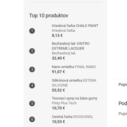
Top 10 produktov
Kriedová farba CHALK PAINT
Kriedová farba
8,13 €
Bezfarebný lak VINTRO
EXTREME LACQUER
Bezfarebný lak
32,40 €
Nano omietka
FINAL NANO
91,07 €
Silikónová omietka
EXTERA
Popi
SILICONE
55,52 €
Tesniaci sprej na báze gumy
Pod
Pinty Plus Tech
10,70 €
Popi
Cestná farba
EKOSIGNOL
10,53 €