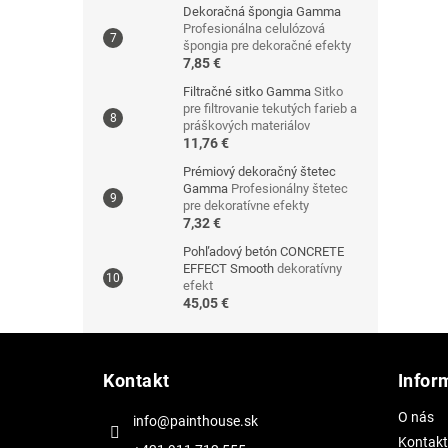
Dekoračná špongia Gamma
Profesionálna celulózová
špongia pre dekoračné efekty
7,85 €
Filtračné sitko Gamma
Sitko
pre filtrovanie tekutých farieb a
práškových materiálov
11,76 €
Prémiový dekoračný štetec
Gamma
Profesionálny štetec
pre dekoratívne efekty
7,32 €
Pohľadový betón CONCRETE
EFFECT Smooth
dekoratívny
efekt
45,05 €
Z
á
Kontakt
Infor
p
ä
O nás
info@painthouse.sk
t
Kontakt