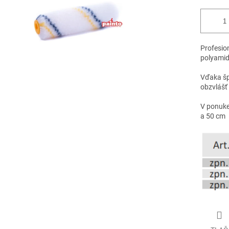
Profesio
polyamid
Vďaka špe
obzvlášť
V ponuke 
a 50 cm