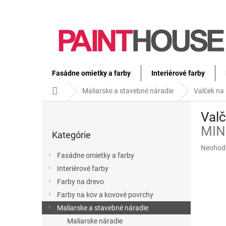
Prejsť
na
obsah
Fasádne omietky a farby
Interiérové farby
Domov
Maliarske a stavebné náradie
Valček na
B
Val
o
Preskočiť
č
MIN
Kategórie
kategórie
n
Priemer
Neohod
ý
Fasádne omietky a farby
hodnote
p
produkt
Interiérové farby
a
je
Farby na drevo
n
0,0
e
Farby na kov a kovové povrchy
z
l
5
Maliarske a stavebné náradie
hviezdič
Maliarske náradie