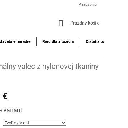
Prihlásenie
NÁKUPNÝ
Prázdny košík
KOŠÍK
stavebné náradie
Riedidlá a tužidlá
Čistidlá odstraňovače f
nálny valec z nylonovej tkaniny
 €
ová
e variant