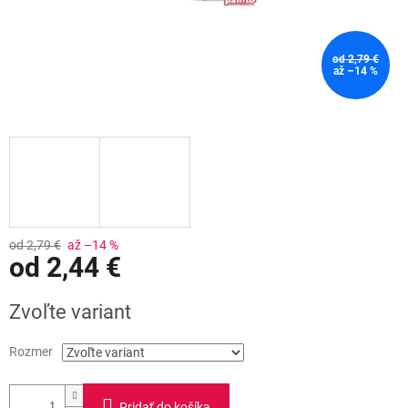
od 2,79 €
až –14 %
od 2,79 €
až –14 %
od
2,44 €
Jednotková
Zvoľte variant
cena:
Rozmer
Pridať do košíka