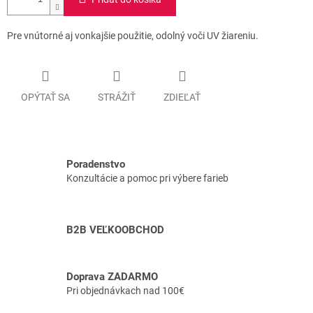
Pre vnútorné aj vonkajšie použitie, odolný voči UV žiareniu.
OPÝTAŤ SA
STRÁŽIŤ
ZDIEĽAŤ
Poradenstvo
Konzultácie a pomoc pri výbere farieb
B2B VEĽKOOBCHOD
Doprava ZADARMO
Pri objednávkach nad 100€