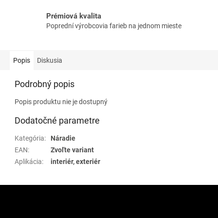
Prémiová kvalita
Poprední výrobcovia farieb na jednom mieste
Popis
Diskusia
Podrobný popis
Popis produktu nie je dostupný
Dodatočné parametre
Kategória
:
Náradie
EAN
:
Zvoľte variant
Aplikácia
:
interiér, exteriér
Z
á
p