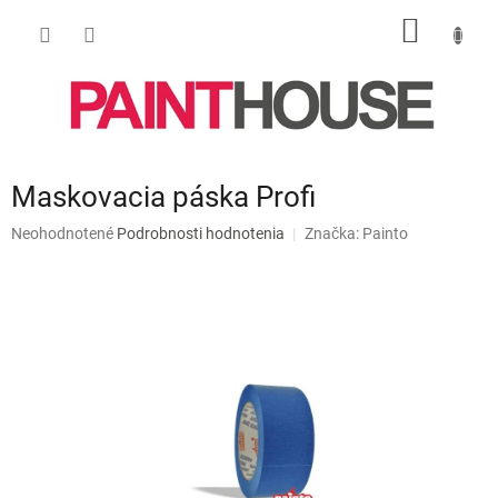
Prejsť
NÁKU
na
obsah
KOŠÍK
Maskovacia páska Profi
Priemerné
Neohodnotené
Podrobnosti hodnotenia
Značka:
Painto
hodnotenie
produktu
je
0,0
z
5
hviezdičiek.