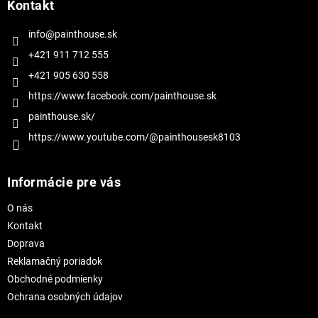
ä
Kontakt
t
i
info@painthouse.sk
e
+421 911 712 555
+421 905 630 558
https://www.facebook.com/painthouse.sk
painthouse.sk/
https://www.youtube.com/@painthousesk8103
Informácie pre vás
O nás
Kontakt
Doprava
Reklamačný poriadok
Obchodné podmienky
Ochrana osobných údajov