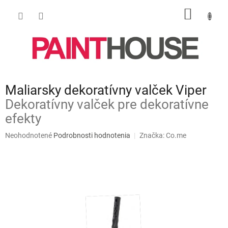
Prejsť
NÁKU
na
obsah
KOŠÍK
Maliarsky dekoratívny valček Viper
Dekoratívny valček pre dekoratívne
efekty
Priemerné
Neohodnotené
Podrobnosti hodnotenia
Značka:
Co.me
hodnotenie
produktu
je
0,0
z
5
hviezdičiek.