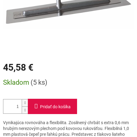
45,58 €
Jednotková
Skladom
(5 ks)
cena:
Pridať do košíka
Vynikajúca rovnováha a flexibilita. Zosilnený chrbát s extra 0,6 mm
hrubým nerezovým plechom pod kovovou rukoväťou. Flexibilná 1,0
mm plastová čepeľ pre ľahkú prácu. Predstavec z tlakovo liateho