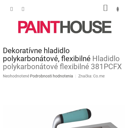
Prejsť
NÁKU
na
obsah
KOŠÍK
Dekoratívne hladidlo
polykarbonátové, flexibilné
Hladidlo
polykarbonátové flexibilné 381PCFX
Priemerné
Neohodnotené
Podrobnosti hodnotenia
Značka:
Co.me
hodnotenie
produktu
je
0,0
z
5
hviezdičiek.