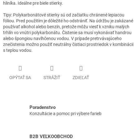
hliníka. Ideálne pre biele stierky.
Tipy: Polykarbonátové stierky sú od začiatku chránené lepiacou
fóliou. Pred použitím je dôležité ho odstrániť. Na údržbu je zakázané
používať alkohol alebo benzín, pretože môžu viesť k vzniku malých
trhlín vo vnútri polykarbonátu. Čistenie sa musí vykonávať handrou
alebo špongiou navlhčenou vodou. V prípade pretrvávajúceho
znečistenia možno použiť neutrálny čistiaci prostriedok v kombinácii
s teplou vodou.
OPÝTAŤ SA
STRÁŽIŤ
ZDIEĽAŤ
Poradenstvo
Konzultácie a pomoc pri výbere farieb
B2B VEĽKOOBCHOD