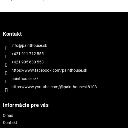
Z
á
p
ä
Kontakt
t
i
info@painthouse.sk
e
+421 911 712 555
+421 905 630 558
https://www.facebook.com/painthouse.sk
painthouse.sk/
https://www.youtube.com/@painthousesk8103
Informácie pre vás
O nás
Kontakt