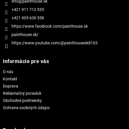
i
info@painthouse.sk
e
+421 911 712 555
+421 905 630 558
https://www.facebook.com/painthouse.sk
painthouse.sk/
https://www.youtube.com/@painthousesk8103
Informácie pre vás
O nás
Kontakt
Doprava
Reklamačný poriadok
Obchodné podmienky
Ochrana osobných údajov