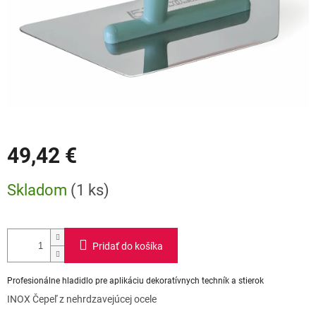
49,42 €
Jednotková
Skladom
(1 ks)
cena:
Pridať do košíka
Profesionálne hladidlo pre aplikáciu dekoratívnych techník a stierok
INOX Čepeľ z nehrdzavejúcej ocele