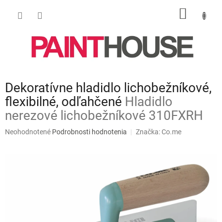
Prejsť
NÁKU
na
obsah
KOŠÍK
Dekoratívne hladidlo lichobežníkové,
flexibilné, odľahčené
Hladidlo
nerezové lichobežníkové 310FXRH
Priemerné
Neohodnotené
Podrobnosti hodnotenia
Značka:
Co.me
hodnotenie
produktu
je
0,0
z
5
hviezdičiek.