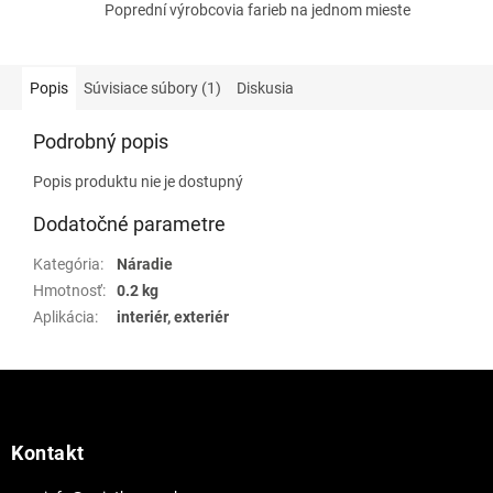
Poprední výrobcovia farieb na jednom mieste
Popis
Súvisiace súbory (1)
Diskusia
Podrobný popis
Popis produktu nie je dostupný
Dodatočné parametre
Kategória
:
Náradie
Hmotnosť
:
0.2 kg
Aplikácia
:
interiér, exteriér
Z
á
p
ä
Kontakt
t