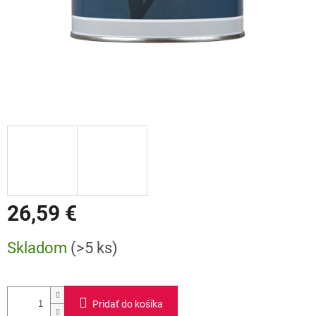
26,59 €
Jednotková
Skladom
(>5 ks)
cena:
Pridať do košíka