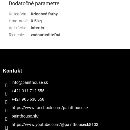
Dodatočné parametre
Kategória
:
Kriedové farby
Hmotnosť
:
0.5 kg
Aplikácia
:
interiér
Riedenie
:
vodouriediteľná
Z
á
p
ä
Kontakt
t
i
info@painthouse.sk
e
+421 911 712 555
+421 905 630 558
https://www.facebook.com/painthouse.sk
painthouse.sk/
https://www.youtube.com/@painthousesk8103