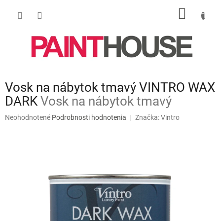
Prejsť
NÁKU
na
obsah
KOŠÍK
Vosk na nábytok tmavý VINTRO WAX
DARK
Vosk na nábytok tmavý
Priemerné
Neohodnotené
Podrobnosti hodnotenia
Značka:
Vintro
hodnotenie
produktu
je
0,0
z
5
hviezdičiek.