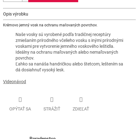
Opis výrobku
Krémovo jemný vosk na ochranu maľovaných povrchov.
Naše vosky sú vyrobené podľa tradičnej receptúry
zmiešaním prírodného včelieho vosku s inými prírodnými
voskami pre vytvorenie jemného voskového leštidla.
Ideálny na ochranu maľovaných alebo nemaľovaných
povrchov.
Ľahko sa nanáša handričkou alebo štetcom, leštením sa
dá dosiahnuť vysoký lesk.
Videonávod
OPÝTAŤ SA
STRÁŽIŤ
ZDIEĽAŤ
Poradenstvo