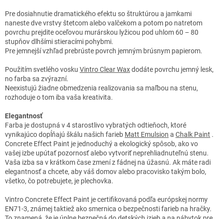
Pre dosiahnutie dramatického efektu so štruktúrou a jamkami
naneste dve vrstvy štetcom alebo valčekom a potom po natretom
povrchu prejdite oceľovou murárskou lyžicou pod uhlom 60 – 80
stupňov dlhšími stieracími pohybmi.
Pre jemnejší vzhľad prebrúste povrch jemným brúsnym papierom.
Použitím svetlého vosku
Vintro Clear Wax
dodáte povrchu jemný lesk,
no farba sa zvýrazní.
Neexistujú žiadne obmedzenia realizovania sa maľbou na stenu,
rozhoduje o tom iba vaša kreativita.
Elegantnosť
Farba je dostupná v 4 starostlivo vybratých odtieňoch, ktoré
vynikajúco dopĺňajú škálu našich farieb
Matt Emulsion
a
Chalk Paint
.
Concrete Effect Paint je jednoduchý a ekologický spôsob, ako vo
vašej izbe upútať pozornosť alebo vytvoriť neprehliadnuteľnú stenu.
Vaša izba sa v krátkom čase zmení z fádnej na úžasnú. Ak máte radi
elegantnosť a chcete, aby váš domov alebo pracovisko takým bolo,
všetko, čo potrebujete, je plechovka.
Vintro Concrete Effect Paint je certifikovaná podľa európskej normy
EN71-3, známej taktiež ako smernica o bezpečnosti farieb na hračky.
To znamená, že je úplne bezpečná do detských izieb a na nábytok pre