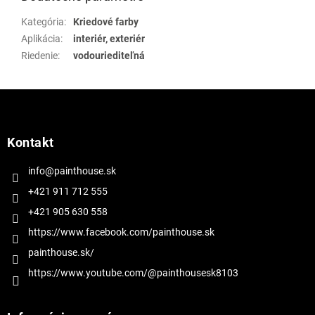
Kategória
:
Kriedové farby
Aplikácia
:
interiér, exteriér
Riedenie
:
vodouriediteľná
Z
á
p
ä
Kontakt
t
i
info@painthouse.sk
e
+421 911 712 555
+421 905 630 558
https://www.facebook.com/painthouse.sk
painthouse.sk/
https://www.youtube.com/@painthousesk8103