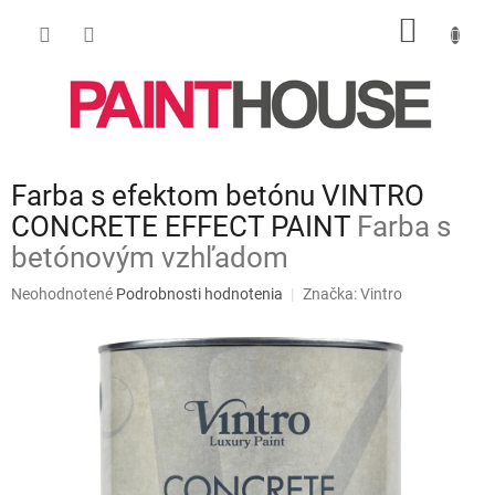
Prejsť
NÁKU
na
obsah
KOŠÍK
Farba s efektom betónu VINTRO
CONCRETE EFFECT PAINT
Farba s
betónovým vzhľadom
Priemerné
Neohodnotené
Podrobnosti hodnotenia
Značka:
Vintro
hodnotenie
produktu
je
0,0
z
5
hviezdičiek.