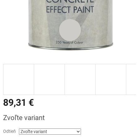
89,31 €
Jednotková
Zvoľte variant
cena:
Odtieň