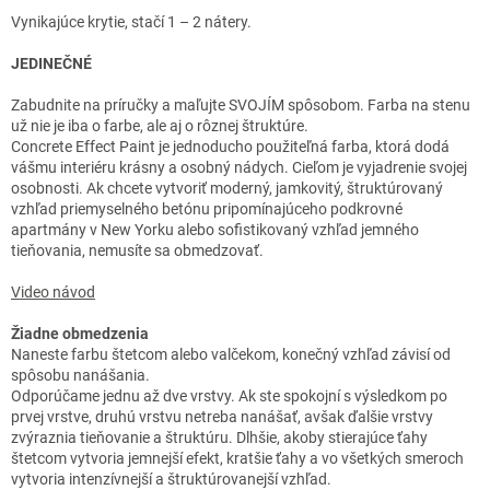
Vynikajúce krytie, stačí 1 – 2 nátery.
JEDINEČNÉ
Zabudnite na príručky a maľujte SVOJÍM spôsobom. Farba na stenu
už nie je iba o farbe, ale aj o rôznej štruktúre.
Concrete Effect Paint je jednoducho použiteľná farba, ktorá dodá
vášmu interiéru krásny a osobný nádych. Cieľom je vyjadrenie svojej
osobnosti. Ak chcete vytvoriť moderný, jamkovitý, štruktúrovaný
vzhľad priemyselného betónu pripomínajúceho podkrovné
apartmány v New Yorku alebo sofistikovaný vzhľad jemného
tieňovania, nemusíte sa obmedzovať.
Video návod
Žiadne obmedzenia
Naneste farbu štetcom alebo valčekom, konečný vzhľad závisí od
spôsobu nanášania.
Odporúčame jednu až dve vrstvy. Ak ste spokojní s výsledkom po
prvej vrstve, druhú vrstvu netreba nanášať, avšak ďalšie vrstvy
zvýraznia tieňovanie a štruktúru. Dlhšie, akoby stierajúce ťahy
štetcom vytvoria jemnejší efekt, kratšie ťahy a vo všetkých smeroch
vytvoria intenzívnejší a štruktúrovanejší vzhľad.