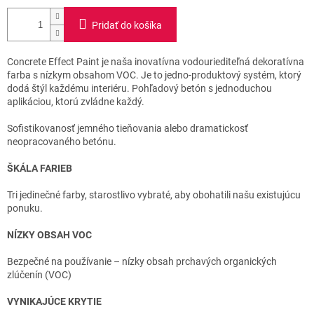
Pridať do košíka
Concrete Effect Paint je naša inovatívna vodouriediteľná dekoratívna
farba s nízkym obsahom VOC. Je to jedno-produktový systém, ktorý
dodá štýl každému interiéru. Pohľadový betón s jednoduchou
aplikáciou, ktorú zvládne každý.
Sofistikovanosť jemného tieňovania alebo dramatickosť
neopracovaného betónu.
ŠKÁLA FARIEB
Tri jedinečné farby, starostlivo vybraté, aby obohatili našu existujúcu
ponuku.
NÍZKY OBSAH VOC
Bezpečné na používanie – nízky obsah prchavých organických
zlúčenín (VOC)
VYNIKAJÚCE KRYTIE