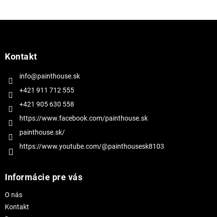
Z
á
p
ä
Kontakt
t
i
info@painthouse.sk
e
+421 911 712 555
+421 905 630 558
https://www.facebook.com/painthouse.sk
painthouse.sk/
https://www.youtube.com/@painthousesk8103
Informácie pre vás
O nás
Kontakt