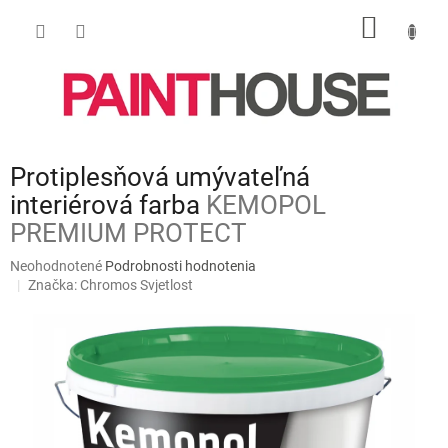
Prejsť
NÁKU
na
obsah
KOŠÍK
Protiplesňová umývateľná
interiérová farba
KEMOPOL
PREMIUM PROTECT
Priemerné
Neohodnotené
Podrobnosti hodnotenia
hodnotenie
Značka:
Chromos Svjetlost
produktu
je
0,0
z
5
hviezdičiek.