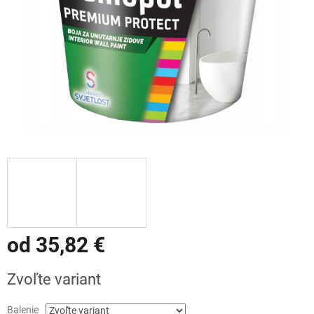
od
35,82 €
Jednotková
Zvoľte variant
cena:
Balenie