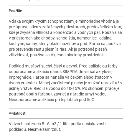
Použitie:
Vďaka svojim krycím schopnostiam je mimoriadne vhodná je
pre úpravu stien v zaťažených priestoroch, predovšetkým tam,
kde je zvýšená vlhkosť a kondenzácia vodných pár. Používa sa
v priestoroch ako chodby, schodištia, nemocnice, jedálne,
kuchyne, sauny, steny okolo bazénov a pod. Farba sa používa
pre prevenciu rastu plesní a rias. Ak je potrebné pleseň
zlikvidovať, používa sa Algenon biocídny prostriedok.
Podklad musí byť suchý, čistý a pevný. Pred aplikáciou farby
odporúčame aplikáciu nános SIMPRA Universal akrylovej
impregnácie. Farba sa nanáša valčekom alebo štetcom v
dvoch vrstvách. Menej znečistené plochy je možné upraviť už v
jednej vrstve. Riedi sa vodou do 10-15%. Po skončení práce je
potrebné obal s farbou uzavrieť a náradie umyť vodou.
Neodporúčame aplikáciu pri teplotách pod 5oC.
Výdatnosť:
V dvoch náteroch 5 - 6 m2 / 1 liter podľa nasiakavosti
podkladu. Nesmie zamrznúť.