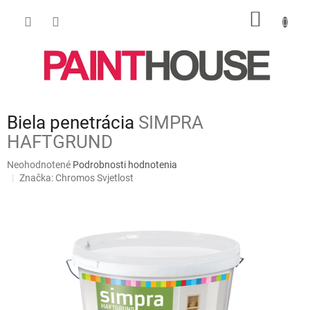
Prejsť
NÁKU
na
obsah
KOŠÍK
Biela penetrácia
SIMPRA
HAFTGRUND
Priemerné
Neohodnotené
Podrobnosti hodnotenia
hodnotenie
Značka:
Chromos Svjetlost
produktu
je
0,0
z
5
hviezdičiek.