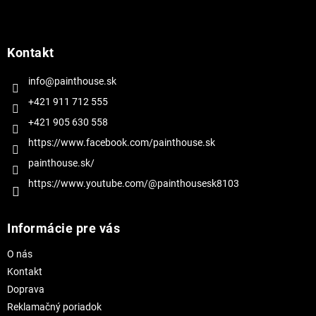
Z
á
p
ä
Kontakt
t
i
info@painthouse.sk
e
+421 911 712 555
+421 905 630 558
https://www.facebook.com/painthouse.sk
painthouse.sk/
https://www.youtube.com/@painthousesk8103
Informácie pre vás
O nás
Kontakt
Doprava
Reklamačný poriadok