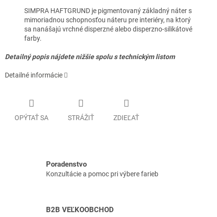
SIMPRA HAFTGRUND je pigmentovaný základný náter s
mimoriadnou schopnosťou náteru pre interiéry, na ktorý
sa nanášajú vrchné disperzné alebo disperzno-silikátové
farby.
Detailný popis nájdete nižšie spolu s technickým listom
Detailné informácie
OPÝTAŤ SA
STRÁŽIŤ
ZDIEĽAŤ
Poradenstvo
Konzultácie a pomoc pri výbere farieb
B2B VEĽKOOBCHOD