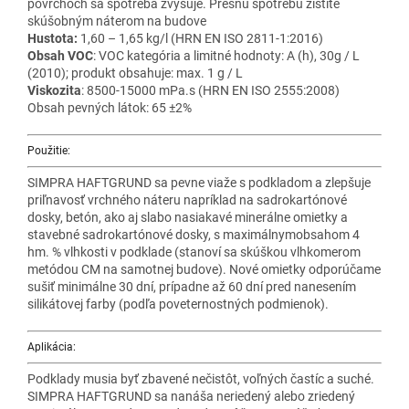
povrchoch sa spotreba zvyšuje. Presnú spotrebu zistíte
skúšobným náterom na budove
Hustota:
1,60 – 1,65 kg/l (HRN EN ISO 2811-1:2016)
Obsah VOC
: VOC kategória a limitné hodnoty: A (h), 30g / L
(2010); produkt obsahuje: max. 1 g / L
Viskozita
: 8500-15000 mPa.s (HRN EN ISO 2555:2008)
Obsah pevných látok: 65 ±2%
Použitie:
SIMPRA HAFTGRUND sa pevne viaže s podkladom a zlepšuje
priľnavosť vrchného náteru napríklad na sadrokartónové
dosky, betón, ako aj slabo nasiakavé minerálne omietky a
stavebné sadrokartónové dosky, s maximálnymobsahom 4
hm. % vlhkosti v podklade (stanoví sa skúškou vlhkomerom
metódou CM na samotnej budove). Nové omietky odporúčame
sušiť minimálne 30 dní, prípadne až 60 dní pred nanesením
silikátovej farby (podľa poveternostných podmienok).
Aplikácia:
Podklady musia byť zbavené nečistôt, voľných častíc a suché.
SIMPRA HAFTGRUND sa nanáša neriedený alebo zriedený