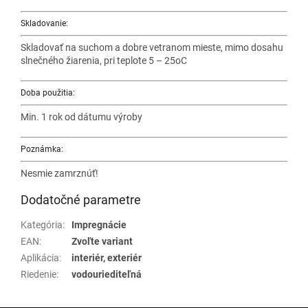
Skladovanie:
Skladovať na suchom a dobre vetranom mieste, mimo dosahu
slnečného žiarenia, pri teplote 5 – 25oC
Doba použitia:
Min. 1 rok od dátumu výroby
Poznámka:
Nesmie zamrznúť!
Dodatočné parametre
Kategória
:
Impregnácie
EAN
:
Zvoľte variant
Aplikácia
:
interiér, exteriér
Riedenie
:
vodouriediteľná