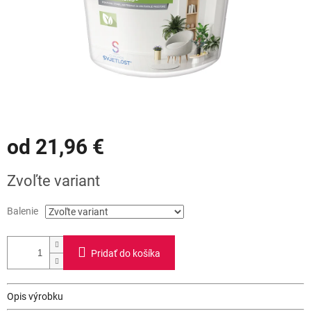
od
21,96 €
Jednotková
Zvoľte variant
cena:
Balenie
Pridať do košíka
Opis výrobku