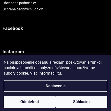
Obchodné podmienky
Ochrana osobných údajov
Facebook
Instagram
Na prispôsobenie obsahu a reklám, poskytovanie funkcií
Sledovať na Instagrame
sociálnych médií a analýzu návštevnosti používame
súbory cookie. Viac informácií
tu
.
Vytvoril Shoptet
Nastavenie
Copyright 2026
Painthouse
. Všetky práva vyhradené.
Upraviť
Odmietnuť
Súhlasím
nastavenie cookies