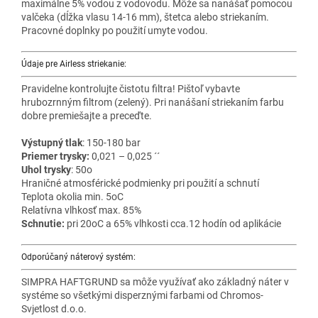
maximálne 5% vodou z vodovodu. Môže sa nanášať pomocou
valčeka (dĺžka vlasu 14-16 mm), štetca alebo striekaním.
Pracovné doplnky po použití umyte vodou.
Údaje pre Airless striekanie:
Pravidelne kontrolujte čistotu filtra! Pištoľ vybavte
hrubozrnným filtrom (zelený). Pri nanášaní striekaním farbu
dobre premiešajte a preceďte.
Výstupný tlak
: 150-180 bar
Priemer trysky:
0,021 – 0,025 ´´
Uhol trysky
: 50o
Hraničné atmosférické podmienky pri použití a schnutí
Teplota okolia min. 5oC
Relatívna vlhkosť max. 85%
Schnutie:
pri 20oC a 65% vlhkosti cca.12 hodín od aplikácie
Odporúčaný náterový systém:
SIMPRA HAFTGRUND sa môže využívať ako základný náter v
systéme so všetkými disperznými farbami od Chromos-
Svjetlost d.o.o.