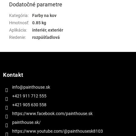
Dodatočné parametre
Kategória
:
Farby na kov
Hmotnosť
:
0.85 kg
Aplikácia
:
interiér, exteriér
Riedenie
:
rozpúšťadlová
Z
á
p
ä
Kontakt
t
i
info@painthouse.sk
e
+421 911 712 555
+421 905 630 558
https://www.facebook.com/painthouse.sk
painthouse.sk/
https://www.youtube.com/@painthousesk8103