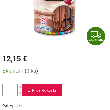
Z
ZADARMO
A
D
12,15 €
A
Jednotková
Skladom
(3 ks)
cena:
R
M
Pridať do košíka
O
Opis výrobku