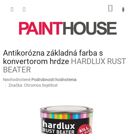
Prejsť
NÁKU
na
obsah
KOŠÍK
Antikorózna základná farba s
konvertorom hrdze
HARDLUX RUST
BEATER
Priemerné
Neohodnotené
Podrobnosti hodnotenia
hodnotenie
Značka:
Chromos Svjetlost
produktu
je
0,0
z
5
hviezdičiek.