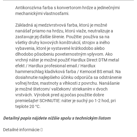
Antikorozívna farba s konvertorom hrdze a jedinečnými
mechanickými vlastnosťami.
Základná aj medzivrstvová farba, ktorú je možné
nanášať priamo na hrdzu, ktorú viaže, neutralizuje a
zastavuje jej ďalšie šírenie. Použitie: používa sa na
všetky druhy kovových konštrukcií, strojov a iného
vybavenia, ktoré je vystavené krátkodobo alebo
dlhodobo pôsobeniu poveternostným vplyvom. Ako
vrchný náter je možné použiť Hardlux Direct DTM metal
efekt / Hardlux profesional email / Hardlux
hammerschlag kladivková farba / Kemocel BS email. Na
dosiahnutie najlepšieho účinku odporúča sa odstránenie
voľnej hrdze, mastnoty a vlhkosti z povrchu. Nanášanie
je možné štetcom/ valčekom/ striekaním v dvoch
vrstvách. Výrobok pred aj počas použitie dobre
premiešajte! SCHNUTIE: náter je suchý po 1-2 hod, pri
teplote 20 °C.
Detailný popis nájdete nižšie spolu s technickým listom
Detailné informácie