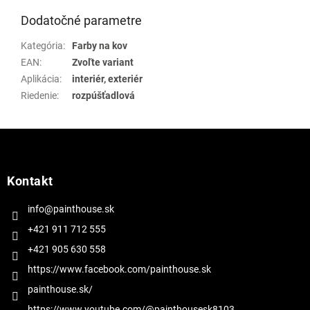
Dodatočné parametre
Kategória
:
Farby na kov
EAN
:
Zvoľte variant
Aplikácia
:
interiér, exteriér
Riedenie
:
rozpúšťadlová
Z
á
p
ä
Kontakt
t
i
info@painthouse.sk
e
+421 911 712 555
+421 905 630 558
https://www.facebook.com/painthouse.sk
painthouse.sk/
https://www.youtube.com/@painthousesk8103