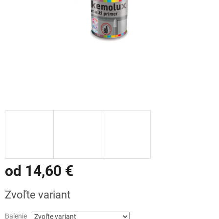
od
14,60 €
Jednotková
Zvoľte variant
cena:
Balenie