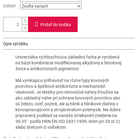
Odtieň
Pridať do košíka
Opis výrobku
Univerzálna rýchloschnúca základná farba je vyrobená
na báze kombinácie modifikovanej alkydovej a fenolovej
živice a antikoróznych pigmentov.
Má vynikajúcu priľnavosť na rôzne typy kovových
povrchov a špičkové antikorózne a mechanické
vlastnosti. Je ideálny pre renovačné nátery.Používa sa
ako základný náter pri ochrane kovových povrchov ako
sú železo, oceľ, pozink, ale aj hliník a hliníkové zliatiny v
kovospracujúcom a strojárenskom priemysle. Na dobre
pripravený podklad sa nanáša striekaním (riedenie na
30-35´´ podľa HRN EN ISO 2431:1999, 4mm pri 20 st.C)
alebo štetcom či valčekom.