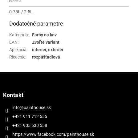
Balenie:
0.75L / 2.5L
Dodatočné parametre
Kategória
:
Farby na kov
EAN
:
Zvoľte variant
Aplikácia
:
interiér, exteriér
Riedenie
:
rozpúšťadlová
Z
á
p
ä
Kontakt
t
i
info@painthouse.sk
e
+421 911 712 555
+421 905 630 558
https://www.facebook.com/painthouse.sk