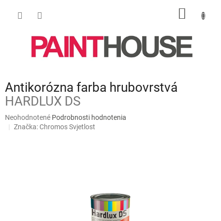
Prejsť
NÁKU
na
obsah
KOŠÍK
Antikorózna farba hrubovrstvá
HARDLUX DS
Priemerné
Neohodnotené
Podrobnosti hodnotenia
hodnotenie
Značka:
Chromos Svjetlost
produktu
je
0,0
z
5
hviezdičiek.