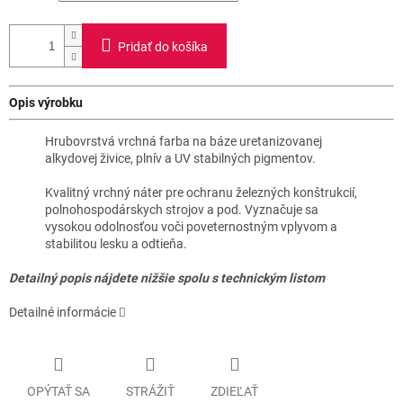
Pridať do košíka
Opis výrobku
Hrubovrstvá vrchná farba na báze uretanizovanej
alkydovej živice, plnív a UV stabilných pigmentov.
Kvalitný vrchný náter pre ochranu železných konštrukcií,
polnohospodárskych strojov a pod. Vyznačuje sa
vysokou odolnosťou voči poveternostným vplyvom a
stabilitou lesku a odtieňa.
Detailný popis nájdete nižšie spolu s technickým listom
Detailné informácie
OPÝTAŤ SA
STRÁŽIŤ
ZDIEĽAŤ