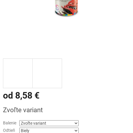
od
8,58 €
Jednotková
Zvoľte variant
cena:
Balenie
Odtieň