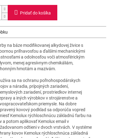
Pridať do košíka
obku
rby na báze modifikovanej alkydovej živice s
bornou priľnavosťou a ďalšími mechanickými
astnosťami a odolnosťou voči atmosférickým
lyvom, menej agresívnym chemikáliám,
honným hmotám a mazivám.
užíva sa na ochranu poľnohospodárskych
rojov a náradia, prípojných zariadení,
iemyslových zariadení, prostriedkov internej
epravy a iných výrobkov v strojárenstve a
vospracovateľskom priemysle. Na dobre
ipravený kovový podklad sa odporúča vopred
niesť Kemolux rýchloschnúcu základnú farbu na
v a potom aplikovať Kemolux email v
žadovanom odtieni v dvoch vrstvách. V systéme
hrany kovov Kemolux rýchloschnúca základná