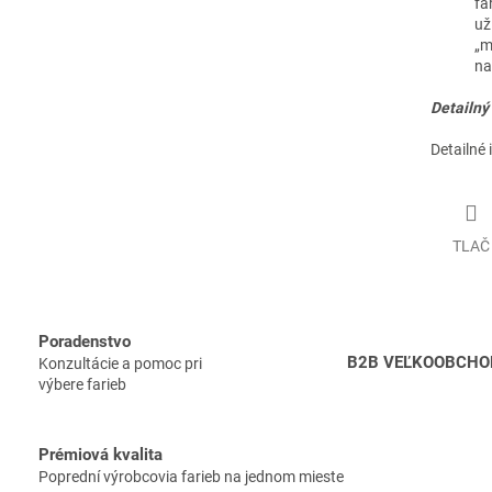
fa
už
„m
na
Detailný
Detailné 
TLAČ
Poradenstvo
B2B VEĽKOOBCHO
Konzultácie a pomoc pri
výbere farieb
Prémiová kvalita
Poprední výrobcovia farieb na jednom mieste