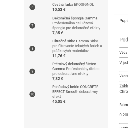
Cestná farba
EKOSIGNOL
10,53 €
Dekoračná špongia Gamma
Popi
Profesionálna celulózová
špongia pre dekoračné efekty
7,85 €
Pod
Filtračné sitko Gamma
Sitko
pre filtrovanie tekutých farieb a
práškových materiálov
Výdat
11,76 €
V jed
Prémiový dekoračný štetec
Gamma
Profesionálny štetec
pre dekoratívne efekty
Vzork
7,32 €
Zákl
Pohľadový betón CONCRETE
Chro
EFFECT Smooth
dekoratívny
efekt
45,05 €
Balen
0,20