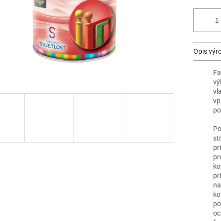
Opis výr
Fa
vý
vl
vp
po
Po
st
pr
pr
ko
pr
na
ko
po
oc