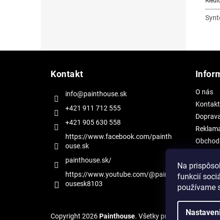
Riedi
Synte
Z
á
Kontakt
Infor
p
ä
O nás
info@painthouse.sk
t
Kontakt
i
+421 911 712 555
Doprav
e
+421 905 630 558
Reklama
https://www.facebook.com/painth
Obchod
ouse.sk
Ochrana
painthouse.sk/
Na prispôso
https://www.youtube.com/@painth
funkcií soci
ousesk8103
používame s
Nastaven
Copyright 2026
Painthouse
. Všetky práva vyhradené.
U