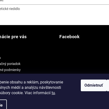
dlo:
tické riedidlo
mácie pre vás
Facebook
a
čný poriadok
né podmienky
 osobných údajov
benie obsahu a reklám, poskytovanie
Odmietnuť
álnych médií a analýzu návštevnosti
úbory cookie. Viac informácií
tu
.
ie
praviť nastavenie cookies