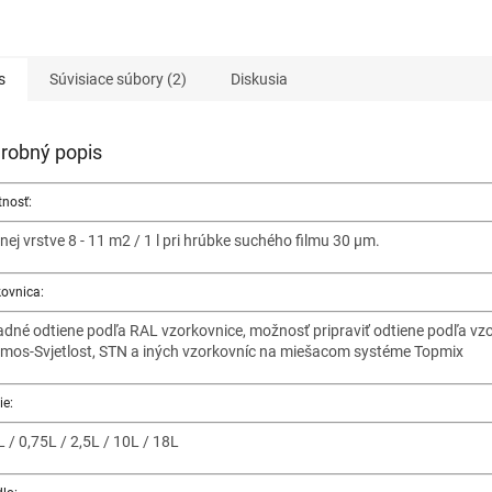
s
Súvisiace súbory (2)
Diskusia
robný popis
nosť:
nej vrstve 8 - 11 m2 / 1 l pri hrúbke suchého filmu 30 μm.
ovnica:
adné odtiene podľa RAL vzorkovnice, možnosť pripraviť odtiene podľa vz
mos-Svjetlost, STN a iných vzorkovníc na miešacom systéme Topmix
ie:
L / 0,75L / 2,5L / 10L / 18L