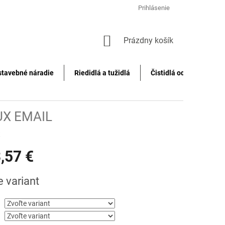
Prihlásenie
NÁKUPNÝ
Prázdny košík
KOŠÍK
stavebné náradie
Riedidlá a tužidlá
Čistidlá odstraňovače f
X EMAIL
t
,57 €
ová
e variant