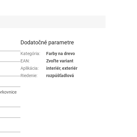
Dodatočné parametre
Kategória
:
Farby na drevo
EAN
:
Zvoľte variant
Aplikácia
:
interiér, exteriér
Riedenie
:
rozpúšťadlová
orkovnice