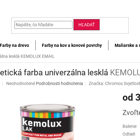
HĽADAŤ
Farby na drevo
Farby na kov a kovové povrchy
Maliarske a 
álna lesklá
KEMOLUX EMAIL
etická farba univerzálna lesklá
KEMOLU
Priemerné
Neohodnotené
Podrobnosti hodnotenia
Značka:
Chromos Svjetlos
hodnotenie
od
3
produktu
je
0,0
Jednotk
Zvoľt
z
cena:
5
hviezdičiek.
Balenie
Odtieň