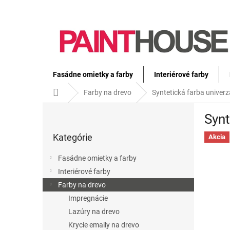
Prejsť
na
obsah
Fasádne omietky a farby
Interiérové farby
Domov
Farby na drevo
Syntetická farba univerz
B
Synt
o
Preskočiť
č
Kategórie
kategórie
Akcia
n
ý
Fasádne omietky a farby
p
Interiérové farby
a
Farby na drevo
n
e
Impregnácie
l
Lazúry na drevo
Krycie emaily na drevo