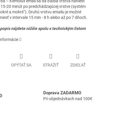
rba – Kemolux email sa dá ďalšia vrstva naniesť
 15-20 minút po predchádzajúcej vrstve (systém
okré a mokré“). Druhú vrstvu emailu je možné
niesť v intervale 15 min - 8 h alebo až po 7 dňoch.
 popis nájdete nižšie spolu s technickým listom
informácie
OPÝTAŤ SA
STRÁŽIŤ
ZDIEĽAŤ
Doprava ZADARMO
D
Pri objednávkach nad 100€