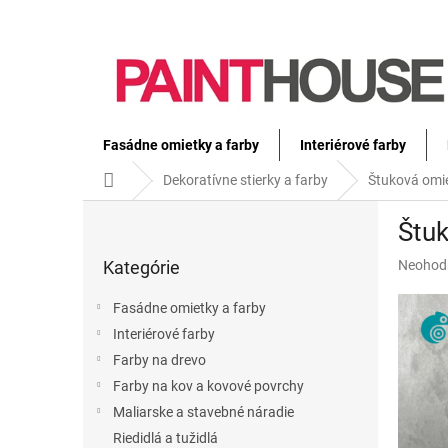
Prejsť
na
obsah
Fasádne omietky a farby
Interiérové farby
Domov
Dekoratívne stierky a farby
Štuková om
B
Štu
o
Preskočiť
č
Priemer
Kategórie
Neohod
kategórie
n
hodnote
ý
produkt
Fasádne omietky a farby
p
je
Interiérové farby
a
0,0
z
Farby na drevo
n
5
e
Farby na kov a kovové povrchy
hviezdič
l
Maliarske a stavebné náradie
Riedidlá a tužidlá