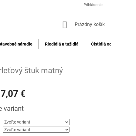
Prihlásenie
NÁKUPNÝ
Prázdny košík
KOŠÍK
stavebné náradie
Riedidlá a tužidlá
Čistidlá odstraňovače f
rleťový štuk matný
7,07 €
ová
e variant