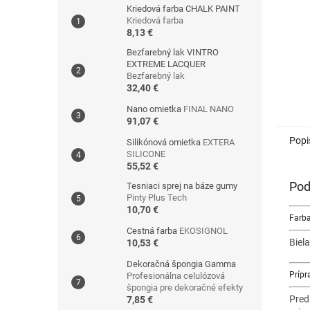
Kriedová farba CHALK PAINT
Kriedová farba
8,13 €
Bezfarebný lak VINTRO
EXTREME LACQUER
Bezfarebný lak
32,40 €
Nano omietka
FINAL NANO
91,07 €
Popi
Silikónová omietka
EXTERA
SILICONE
55,52 €
Pod
Tesniaci sprej na báze gumy
Pinty Plus Tech
10,70 €
Farba
Cestná farba
EKOSIGNOL
Biel
10,53 €
Dekoračná špongia Gamma
Prípr
Profesionálna celulózová
špongia pre dekoračné efekty
Pred
7,85 €