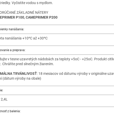
triedky. Vyčistite vodou s mydlom.
ORÚČANÉ ZÁKLADNÉ NÁTERY
EPRIMER P100, CAMEPRIMER P200
ienky nanášania:
ota nanášania +10ºC až +30ºC
ovanie a preprava:
dujte v tesne uzavretých nádobách za teploty +5oC - +25oC. Produkt citli
. Chráňte pred slnečným žiarením.
IMÁLNA TRVÁNLIVOSŤ
: 18 mesiacov od dátumu výroby v originálne uz
ní (dátum výroby na obale)
ie:
 2,4L
nosť z balenia: