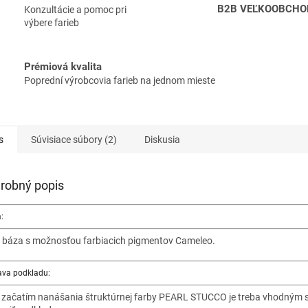
B2B VEĽKOOBCHO
Konzultácie a pomoc pri
výbere farieb
Prémiová kvalita
Poprední výrobcovia farieb na jednom mieste
s
Súvisiace súbory (2)
Diskusia
robný popis
:
a báza s možnosťou farbiacich pigmentov Cameleo.
ava podkladu:
 začatím nanášania štruktúrnej farby PEARL STUCCO je treba vhodným