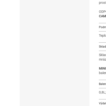
pros
ODP
CAM
Podm
Tepl
Sklad
Skla
mráz
MIN
bale
Balen
0,8L;
Výdat