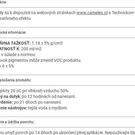
ácia:
ily sú k dispozícii na webových stránkach
www.cameleo.pl
a Technickom l
ratívneho efektu
ické informácie:
ÁVNA TAŽKOSŤ:
1.18 ± 5% g/cm3
ATNOSŤ K
: 200 ml/m2
: v súlade s normou
avok pigmentov môže zmeniť VOC produktu.
 6.6 ± 5%
ysúšania produktu:
eploty 20 oC pri vlhkosti vzduchu 50%.
ý na dotyk
: po 12 hodinách od nanesaní.
rdenie:
po 21 dňoch po nanesení.
enie nástrojov:
teplá voda s mydlom.
nie a údržba povrchu:
o umyť povrch po 14 dňoch po ukončení plnej aplikácie. Nepoužívajte čis