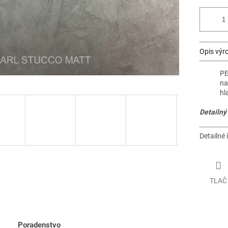
Opis výr
PE
na
hl
Detailný
Detailné 
TLAČ
Poradenstvo