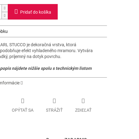
Pridať do košíka
obku
ARL STUCCO je dekoračná vrstva, ktorá
podobňuje efekt vyhladeného mramoru. Vytvára
adký, príjemný na dotyk povrchu.
 popis nájdete nižšie spolu s technickým listom
informácie
OPÝTAŤ SA
STRÁŽIŤ
ZDIEĽAŤ