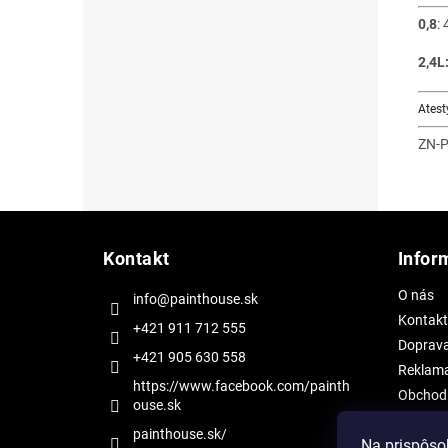
0,8
:
2,4L
Atest
ZN-P
Z
á
Kontakt
Infor
p
ä
O nás
info@painthouse.sk
t
Kontakt
i
+421 911 712 555
Doprav
e
+421 905 630 558
Reklama
https://www.facebook.com/painth
Obchod
ouse.sk
Ochrana
painthouse.sk/
Na prispôso