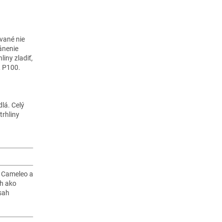
vané nie
ánenie
iny zladiť,
 P100.
lá. Celý
trhliny
t Cameleo a
ch ako
sah