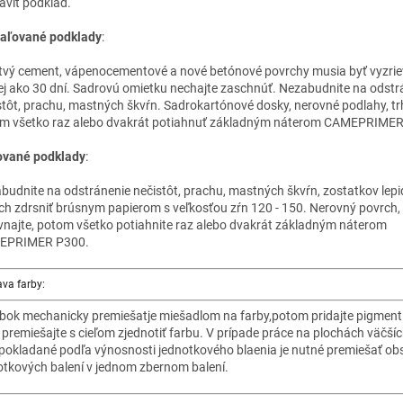
raviť podklad.
aľované podklady
:
tvý cement, vápenocementové a nové betónové povrchy musia byť vyzrie
j ako 30 dní. Sadrovú omietku nechajte zaschnúť. Nezabudnite na odstr
stôt, prachu, mastných škvŕn. Sadrokartónové dosky, nerovné podlahy, trhl
m všetko raz alebo dvakrát potiahnuť základným náterom CAMEPRIMER
vané podklady
:
budnite na odstránenie nečistôt, prachu, mastných škvŕn, zostatkov lepid
ch zdrsniť brúsnym papierom s veľkosťou zŕn 120 - 150. Nerovný povrch, 
vnajte, potom všetko potiahnite raz alebo dvakrát základným náterom
EPRIMER P300.
ava farby:
bok mechanicky premiešatje miešadlom na farby,potom pridajte pigmen
 premiešajte s cieľom zjednotiť farbu. V prípade práce na plochách väčší
pokladané podľa výnosnosti jednotkového blaenia je nutné premiešať ob
otkových balení v jednom zbernom balení.