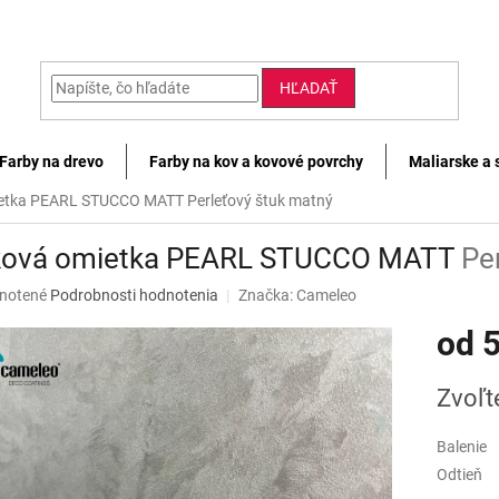
HĽADAŤ
Farby na drevo
Farby na kov a kovové povrchy
Maliarske a 
ietka PEARL STUCCO MATT
Perleťový štuk matný
ková omietka PEARL STUCCO MATT
Pe
né
notené
Podrobnosti hodnotenia
Značka:
Cameleo
nie
od
5
u
Jednotk
Zvoľt
cena:
iek.
Balenie
Odtieň