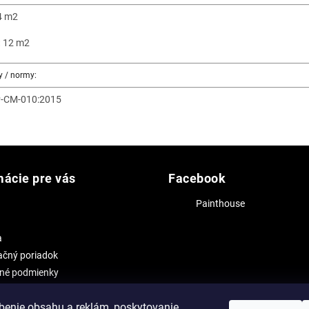
 4 m2
:
12 m2
y / normy:
-CM-010:2015
mácie pre vás
Facebook
Painthouse
a
čný poriadok
né podmienky
 osobných údajov
benie obsahu a reklám, poskytovanie