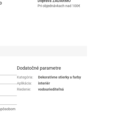
Doprava ZADARMO
D
Pri objednávkach nad 100€
Dodatočné parametre
Kategória
:
Dekoratívne stierky a farby
Aplikácia
:
interiér
Riedenie
:
vodouriediteľná
 spôsobom