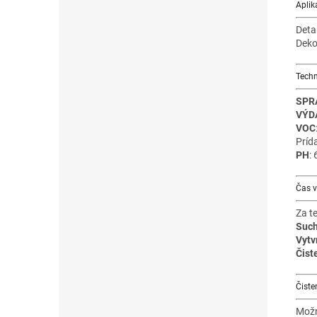
Aplik
Deta
Deko
Techn
SPR
VÝD
VOC
Príd
PH
:
Čas v
Za t
Such
Vytv
Čist
Čiste
Možn