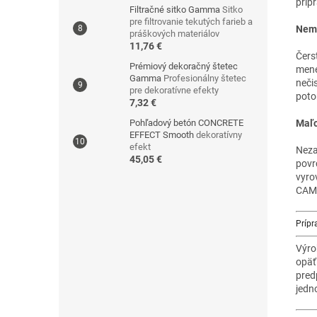
prip
Filtračné sitko Gamma
Sitko
pre filtrovanie tekutých farieb a
Nem
práškových materiálov
11,76 €
Čers
Prémiový dekoračný štetec
mene
Gamma
Profesionálny štetec
neči
pre dekoratívne efekty
poto
7,32 €
Maľo
Pohľadový betón CONCRETE
EFFECT Smooth
dekoratívny
efekt
Neza
45,05 €
povr
vyro
CAM
Prípr
Výro
opäť
pred
jedn