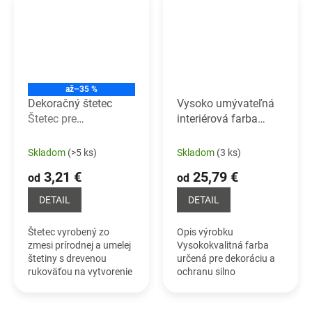
až
–35 %
Dekoračný štetec
Vysoko umývateľná
Štetec pre
interiérová farba
dekoratívne efekty
LATEX STRONG
Skladom
(>5 ks)
Skladom
(3 ks)
3,21 €
25,79 €
od
od
DETAIL
DETAIL
Štetec vyrobený zo
Opis výrobku
zmesi prírodnej a umelej
Vysokokvalitná farba
štetiny s drevenou
určená pre dekoráciu a
rukoväťou na vytvorenie
ochranu silno
dekoratívnych efektov.
zaťažených povrchov.
Upravené plochy sú
umývateľné a možno ich