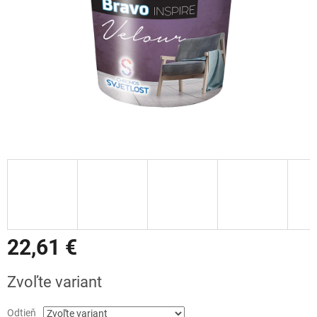
22,61 €
Jednotková
Zvoľte variant
cena:
Odtieň