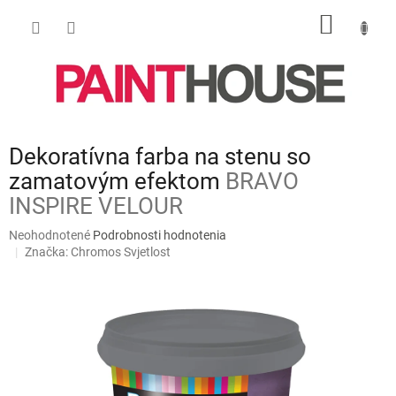
Prejsť
NÁKU
na
obsah
KOŠÍK
Dekoratívna farba na stenu so
zamatovým efektom
BRAVO
INSPIRE VELOUR
Priemerné
Neohodnotené
Podrobnosti hodnotenia
hodnotenie
Značka:
Chromos Svjetlost
produktu
je
0,0
z
5
hviezdičiek.